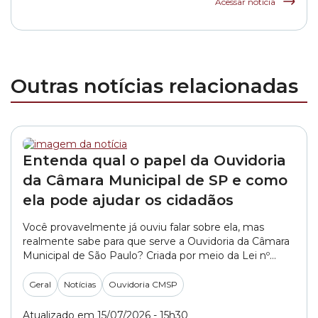
Acessar notícia
Outras notícias relacionadas
Entenda qual o papel da Ouvidoria
da Câmara Municipal de SP e como
ela pode ajudar os cidadãos
Você provavelmente já ouviu falar sobre ela, mas
realmente sabe para que serve a Ouvidoria da Câmara
Municipal de São Paulo? Criada por meio da Lei nº
15.507, de 15 de dezembro de 2011, a Ouvidoria é um
canal de comunicação entre o cidadão e a Câmara
Geral
Notícias
Ouvidoria CMSP
Municipal de São Paulo. Por meio deste canal,... »
Atualizado em 15/07/2026 - 15h30