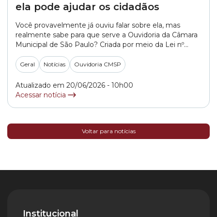
ela pode ajudar os cidadãos
Você provavelmente já ouviu falar sobre ela, mas
realmente sabe para que serve a Ouvidoria da Câmara
Municipal de São Paulo? Criada por meio da Lei nº
15.507, de 15 de dezembro de 2011, a Ouvidoria é um
canal de comunicação entre o cidadão e a Câmara
Geral
Notícias
Ouvidoria CMSP
Municipal de São Paulo. Por meio deste canal,... »
Atualizado em 20/06/2026 - 10h00
Acessar notícia
Voltar para notícias
Institucional