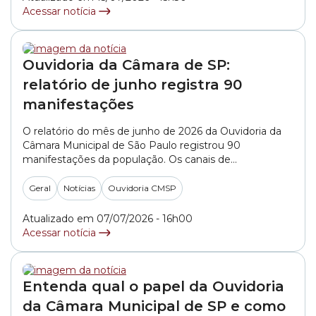
Acessar notícia
Ouvidoria da Câmara de SP:
relatório de junho registra 90
manifestações
O relatório do mês de junho de 2026 da Ouvidoria da
Câmara Municipal de São Paulo registrou 90
manifestações da população. Os canais de
atendimento mais utilizados pelas pessoas foram o e-
mail, 68%, e o WhatsApp, 17%. Na sequência
Geral
Notícias
Ouvidoria CMSP
aparecem os contatos via Portal do Cidadão, 7%,
telefone, 5%, e presencialmente, 3%. O documento
Atualizado em 07/07/2026 - 16h00
mostra... »
Acessar notícia
Entenda qual o papel da Ouvidoria
da Câmara Municipal de SP e como