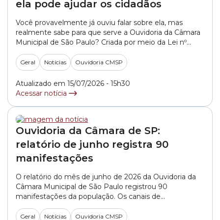
ela pode ajudar os cidadãos
Você provavelmente já ouviu falar sobre ela, mas
realmente sabe para que serve a Ouvidoria da Câmara
Municipal de São Paulo? Criada por meio da Lei nº
15.507, de 15 de dezembro de 2011, a Ouvidoria é um
canal de comunicação entre o cidadão e a Câmara
Geral
Notícias
Ouvidoria CMSP
Municipal de São Paulo. Por meio deste canal,... »
Atualizado em 15/07/2026 - 15h30
Acessar notícia
Ouvidoria da Câmara de SP:
relatório de junho registra 90
manifestações
O relatório do mês de junho de 2026 da Ouvidoria da
Câmara Municipal de São Paulo registrou 90
manifestações da população. Os canais de
atendimento mais utilizados pelas pessoas foram o e-
mail, 68%, e o WhatsApp, 17%. Na sequência
Geral
Notícias
Ouvidoria CMSP