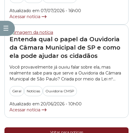
aparecem os contatos via Portal do Cidadão, 7%,
telefone, 5%, e presencialmente, 3%. O documento
Atualizado em 07/07/2026 - 16h00
mostra... »
Acessar notícia
☰
Entenda qual o papel da Ouvidoria
da Câmara Municipal de SP e como
ela pode ajudar os cidadãos
Você provavelmente já ouviu falar sobre ela, mas
realmente sabe para que serve a Ouvidoria da Câmara
Municipal de São Paulo? Criada por meio da Lei nº
15.507, de 15 de dezembro de 2011, a Ouvidoria é um
canal de comunicação entre o cidadão e a Câmara
Geral
Notícias
Ouvidoria CMSP
Municipal de São Paulo. Por meio deste canal,... »
Atualizado em 20/06/2026 - 10h00
Acessar notícia
Voltar para notícias