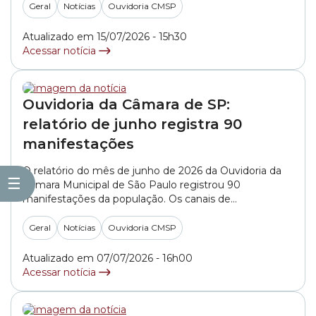
canal de comunicação entre o cidadão e a Câmara
Geral
Notícias
Ouvidoria CMSP
Municipal de São Paulo. Por meio deste canal,... »
Atualizado em 15/07/2026 - 15h30
Acessar notícia
Ouvidoria da Câmara de SP:
relatório de junho registra 90
manifestações
O relatório do mês de junho de 2026 da Ouvidoria da
☰
Câmara Municipal de São Paulo registrou 90
manifestações da população. Os canais de
atendimento mais utilizados pelas pessoas foram o e-
mail, 68%, e o WhatsApp, 17%. Na sequência
Geral
Notícias
Ouvidoria CMSP
aparecem os contatos via Portal do Cidadão, 7%,
telefone, 5%, e presencialmente, 3%. O documento
Atualizado em 07/07/2026 - 16h00
mostra... »
Acessar notícia