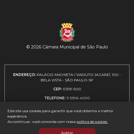
© 2026 Câmara Municipal de São Paulo
ENDEREÇO:
PALÁCIO ANCHIETA / VIADUTO JACAREÍ, 100 -
BELA VISTA - SÃO PAULO-SP
CEP:
01319-900
TELEFONE:
11 3396-4000
Este site usa cookies para garantir que você obtenha a melhor
experiência.
Expediente
|
Política de
|
Como
|
Guia de
Ao continuar, você concorda com nossa
política de cookies.
privacidade
chegar
visitantes
Aceitar