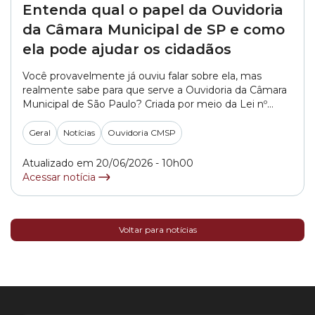
Entenda qual o papel da Ouvidoria
da Câmara Municipal de SP e como
ela pode ajudar os cidadãos
Você provavelmente já ouviu falar sobre ela, mas
realmente sabe para que serve a Ouvidoria da Câmara
Municipal de São Paulo? Criada por meio da Lei nº
15.507, de 15 de dezembro de 2011, a Ouvidoria é um
canal de comunicação entre o cidadão e a Câmara
Geral
Notícias
Ouvidoria CMSP
Municipal de São Paulo. Por meio deste canal,... »
Atualizado em 20/06/2026 - 10h00
Acessar notícia
Voltar para notícias