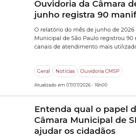
Ouvidoria da Câmara de
junho registra 90 mani
O relatório do mês de junho de 2026
Municipal de São Paulo registrou 90
canais de atendimento mais utilizado
68%, e o WhatsApp, 17%. Na sequênci
do Cidadão, 7%, telefone, 5%, e pre
Geral
Notícias
Ouvidoria CMSP
mostra... »
Atualizado em 07/07/2026 - 16h00
Entenda qual o papel d
Câmara Municipal de S
ajudar os cidadãos