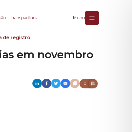
as em novembro com n
ção
Transparência
Menu
 de registro
cias em novembro
0