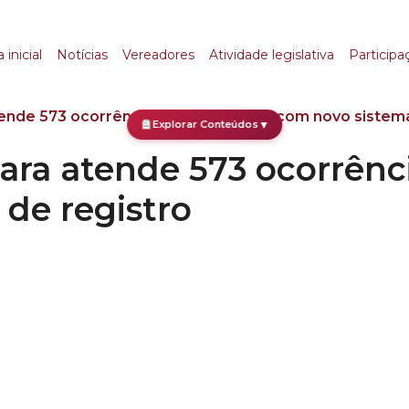
atende 573 ocorrênci
 inicial
Notícias
Vereadores
Atividade legislativa
Participa
tende 573 ocorrências em novembro com novo sistema
Explorar Conteúdos
▼
ara atende 573 ocorrên
de registro