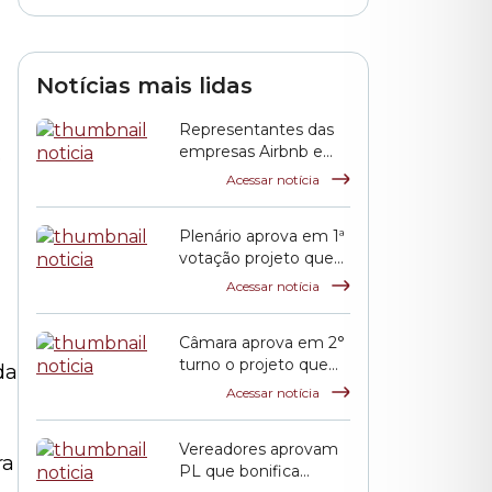
Notícias mais lidas
Representantes das
empresas Airbnb e
o
QuintoAndar prestam
Acessar notícia
esclarecimentos à
CPI HIS
Plenário aprova em 1ª
votação projeto que
propõe reajuste
Acessar notícia
salarial dos servidores
municipais
Câmara aprova em 2°
turno o projeto que
da
reajusta o salário dos
Acessar notícia
servidores públicos
municipais
Vereadores aprovam
ra
PL que bonifica