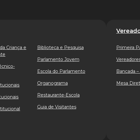
Vereado
da Criança e
Biblioteca e Pesquisa
Primeira P
nte
Parlamento Jovem
Vereadores
écnico-
Escola do Parlamento
Bancada – 
Organograma
Mesa Diret
tucionais
Restaurante-Escola
tucionais
Guia de Visitantes
titucional