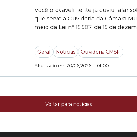
Você provavelmente já ouviu falar s
que serve a Ouvidoria da Câmara Mun
meio da Lei nº 15.507, de 15 de deze
canal de comunicação entre o cidad
Paulo. Por meio deste canal,... »
Geral
Notícias
Ouvidoria CMSP
Atualizado em 20/06/2026 - 10h00
Voltar para notícias