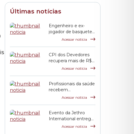
Últimas notícias
Engenheiro e ex-
jogador de basquete,
a
Jack Terpins recebe a
Acessar notícia
Salva de Prata da
Câmara Municipal
is
CPI dos Devedores
recupera mais de R$ 2
bilhões aos cofres
Acessar notícia
públicos municipais
Profissionais da saúde
recebem
homenagem na
Acessar notícia
Câmara
Evento da Jethro
International entrega
Prêmio Martin Luther
Acessar notícia
King Jr. na Câmara