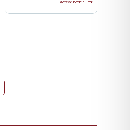
funcionários das
Acessar notícia
escolas indiretas e
parceiras da rede
municipal