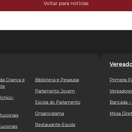
Voltar para notícias
Vereado
da Criança e
Biblioteca e Pesquisa
Primeira P
nte
Parlamento Jovem
Vereadores
écnico-
Escola do Parlamento
Bancada – 
Organograma
Mesa Diret
tucionais
Restaurante-Escola
tucionais