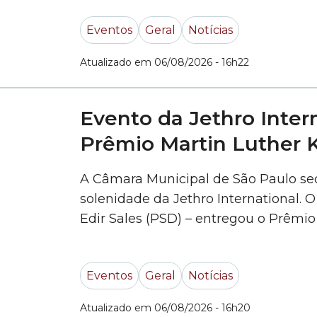
homenageados em solenidade na quar
Eventos
Geral
Notícias
Municipal de São Paulo. A iniciativa
Marcelo Messias (MDB).... »
Atualizado em 06/08/2026 - 16h22
Evento da Jethro Inter
Prêmio Martin Luther K
A Câmara Municipal de São Paulo sed
solenidade da Jethro International. 
Edir Sales (PSD) – entregou o Prêmio
Heart. Além da premiação, 33 novos 
Eventos
Geral
Notícias
Atualizado em 06/08/2026 - 16h20