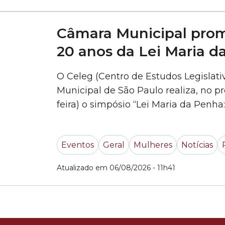
Câmara Municipal prom
20 anos da Lei Maria d
O Celeg (Centro de Estudos Legislat
Municipal de São Paulo realiza, no p
feira) o simpósio “Lei Maria da Penha
efetividade na proteção das mulheres
reunirá autoridades, juristas e especia
Eventos
Geral
Mulheres
Notícias
»
Atualizado em 06/08/2026 - 11h41