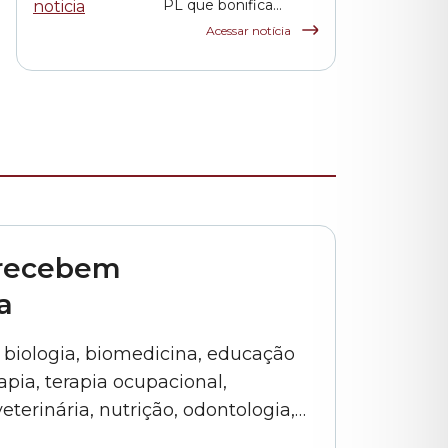
PL que bonifica
funcionários das
Acessar notícia
escolas indiretas e
parceiras da rede
municipal
 recebem
a
e biologia, biomedicina, educação
apia, terapia ocupacional,
terinária, nutrição, odontologia,
 em radiologia do Estado foram