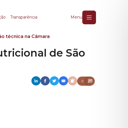
icional de São Paulo 
ção
Transparência
Menu
ião técnica na Câmara
tricional de São
0