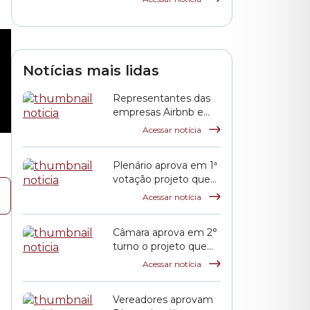
King Jr. na Câmara
Notícias mais lidas
Representantes das
empresas Airbnb e
QuintoAndar prestam
Acessar notícia
esclarecimentos à
CPI HIS
Plenário aprova em 1ª
votação projeto que
propõe reajuste
Acessar notícia
salarial dos servidores
municipais
Câmara aprova em 2°
turno o projeto que
reajusta o salário dos
Acessar notícia
servidores públicos
municipais
Vereadores aprovam