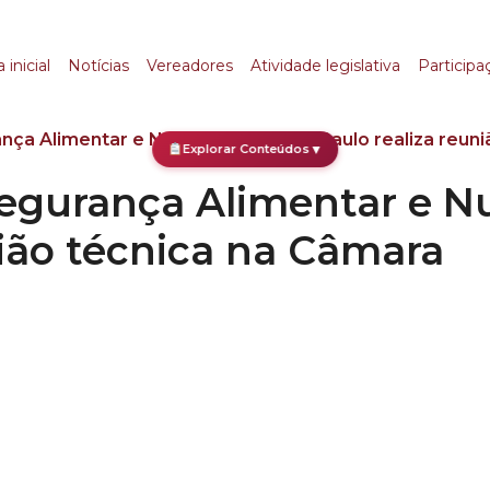
ança Alimentar e Nutr
 inicial
Notícias
Vereadores
Atividade legislativa
Participa
ça Alimentar e Nutricional de São Paulo realiza reun
Explorar Conteúdos
▼
egurança Alimentar e Nu
nião técnica na Câmara