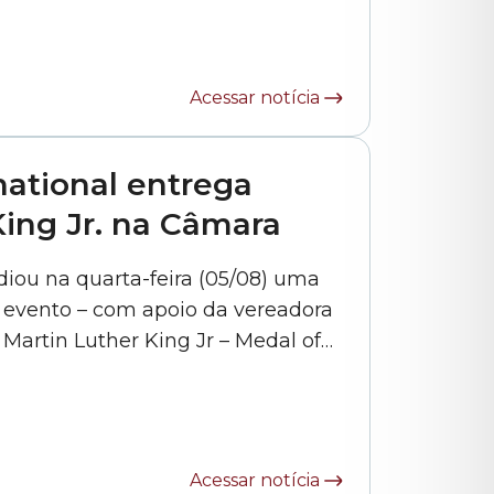
ta-feira (05/08), na Câmara
 contou com o apoio do vereador
Acessar notícia
national entrega
ing Jr. na Câmara
iou na quarta-feira (05/08) uma
O evento – com apoio da vereadora
 Martin Luther King Jr – Medal of
diplomatas civis humanitários
receberam certificação e a nomeação de diretores de Expansão da... »
Acessar notícia