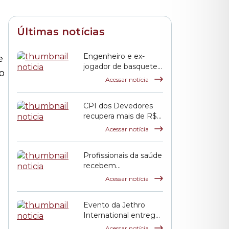
Últimas notícias
Engenheiro e ex-
e
jogador de basquete,
o
Jack Terpins recebe a
Acessar notícia
Salva de Prata da
Câmara Municipal
CPI dos Devedores
recupera mais de R$ 2
bilhões aos cofres
Acessar notícia
públicos municipais
Profissionais da saúde
recebem
homenagem na
Acessar notícia
Câmara
Evento da Jethro
International entrega
Prêmio Martin Luther
Acessar notícia