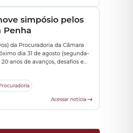
ove simpósio pelos
a Penha
ivos) da Procuradoria da Câmara
róximo dia 31 de agosto (segunda-
: 20 anos de avanços, desafios e
”. O evento – que é gratuito –
listas para debater os principais...
Procuradoria
Acessar notícia