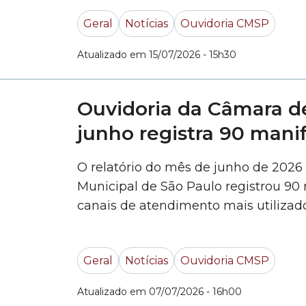
Paulo. Por meio deste canal,... »
Geral
Notícias
Ouvidoria CMSP
Atualizado em 15/07/2026 - 15h30
Ouvidoria da Câmara de
junho registra 90 mani
O relatório do mês de junho de 2026
Municipal de São Paulo registrou 90
canais de atendimento mais utilizado
68%, e o WhatsApp, 17%. Na sequênci
do Cidadão, 7%, telefone, 5%, e pre
Geral
Notícias
Ouvidoria CMSP
mostra... »
Atualizado em 07/07/2026 - 16h00