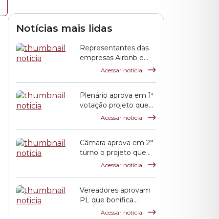
Notícias mais lidas
Representantes das
empresas Airbnb e
QuintoAndar prestam
Acessar notícia
esclarecimentos à
CPI HIS
Plenário aprova em 1ª
votação projeto que
propõe reajuste
Acessar notícia
salarial dos servidores
municipais
Câmara aprova em 2°
turno o projeto que
reajusta o salário dos
Acessar notícia
servidores públicos
municipais
Vereadores aprovam
PL que bonifica
funcionários das
Acessar notícia