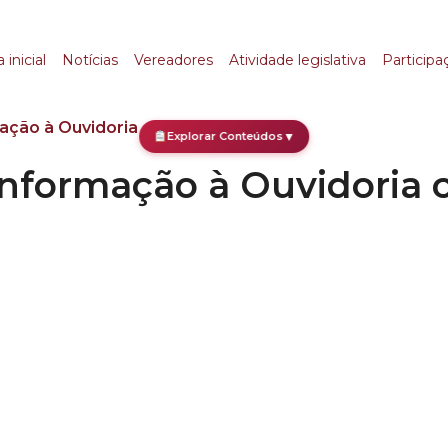
ormação à Ouvidoria c
 inicial
Notícias
Vereadores
Atividade legislativa
Participa
mação à Ouvidoria com base na LAI
Explorar Conteúdos
▼
 informação à Ouvidoria