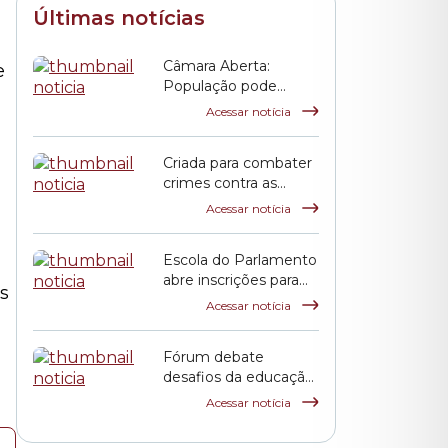
Últimas notícias
Câmara Aberta:
e
População pode
conhecer detalhes do
Acessar notícia
Palácio Anchieta em
visitas monitoradas
Criada para combater
crimes contra as
mulheres, Lei Maria
Acessar notícia
da Penha completa
duas décadas
Escola do Parlamento
abre inscrições para
s
curso sobre
Acessar notícia
transtorno do
espectro autista e
Fórum debate
inclusão escolar
desafios da educação
pública em São Paulo
Acessar notícia