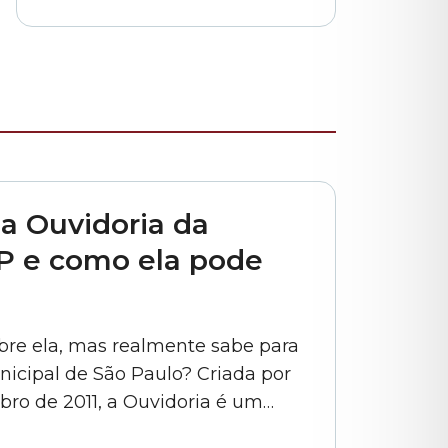
escolas indiretas e
parceiras da rede
municipal
a Ouvidoria da
P e como ela pode
obre ela, mas realmente sabe para
icipal de São Paulo? Criada por
mbro de 2011, a Ouvidoria é um
ão e a Câmara Municipal de São