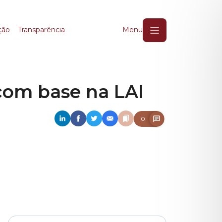
om base na LAI
ção
Transparência
Menu
 com base na LAI
0