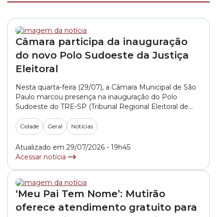
Câmara participa da inauguração
do novo Polo Sudoeste da Justiça
Eleitoral
Nesta quarta-feira (29/07), a Câmara Municipal de São
Paulo marcou presença na inauguração do Polo
Sudoeste do TRE-SP (Tribunal Regional Eleitoral de
São Paulo). O Legislativo paulistano foi representado
pelo vereador Thammy Miranda (PSD). Localizado no
Cidade
Geral
Notícias
Butantã, o novo polo unifica cinco cartórios eleitorais
que atendem mais de 819 mil eleitores das regiões do
Atualizado em 29/07/2026 - 19h45
Jardim... »
Acessar notícia
‘Meu Pai Tem Nome’: Mutirão
oferece atendimento gratuito para