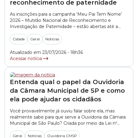
reconhecimento de paternidade
As inscrições para a campanha ‘Meu Pai Tem Nome’
2026 – Mutirão Nacional de Reconhecimento e
Investigação de Paternidade – estão abertas até a
próxima quinta-feira (30/07). Realizado pelo Condege
(Conselho Nacional das Defensoras e Defensores
Cidade
Geral
Notícias
Públicos-Gerais) em parceria com as Defensorias
Públicas de todo o país, a ação oferece atendimento
Atualizado em 23/07/2026 - 18h36
totalmente gratuito para o... »
Acessar notícia
Entenda qual o papel da Ouvidoria
da Câmara Municipal de SP e como
ela pode ajudar os cidadãos
Você provavelmente já ouviu falar sobre ela, mas
realmente sabe para que serve a Ouvidoria da Câmara
Municipal de São Paulo? Criada por meio da Lei nº
15.507, de 15 de dezembro de 2011, a Ouvidoria é um
canal de comunicação entre o cidadão e a Câmara
Geral
Notícias
Ouvidoria CMSP