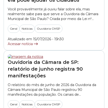
ela pode ajudar os cidadãos
Você provavelmente já ouviu falar sobre ela, mas
realmente sabe para que serve a Ouvidoria da Câmara
Municipal de São Paulo? Criada por meio da Lei nº
15.507, de 15 de dezembro de 2011, a Ouvidoria é um
canal de comunicação entre o cidadão e a Câmara
Geral
Notícias
Ouvidoria CMSP
Municipal de São Paulo. Por meio deste canal,... »
Atualizado em 15/07/2026 - 15h30
Acessar notícia
Ouvidoria da Câmara de SP:
relatório de junho registra 90
manifestações
O relatório do mês de junho de 2026 da Ouvidoria da
Câmara Municipal de São Paulo registrou 90
manifestações da população. Os canais de
atendimento mais utilizados pelas pessoas foram o e-
mail, 68%, e o WhatsApp, 17%. Na sequência
Geral
Notícias
Ouvidoria CMSP