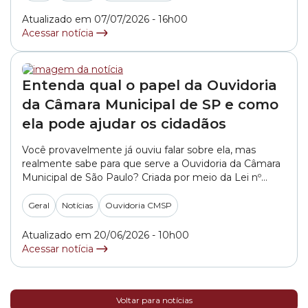
aparecem os contatos via Portal do Cidadão, 7%,
telefone, 5%, e presencialmente, 3%. O documento
Atualizado em 07/07/2026 - 16h00
mostra... »
Acessar notícia
Entenda qual o papel da Ouvidoria
da Câmara Municipal de SP e como
ela pode ajudar os cidadãos
Você provavelmente já ouviu falar sobre ela, mas
realmente sabe para que serve a Ouvidoria da Câmara
Municipal de São Paulo? Criada por meio da Lei nº
15.507, de 15 de dezembro de 2011, a Ouvidoria é um
canal de comunicação entre o cidadão e a Câmara
Geral
Notícias
Ouvidoria CMSP
Municipal de São Paulo. Por meio deste canal,... »
Atualizado em 20/06/2026 - 10h00
Acessar notícia
Voltar para notícias