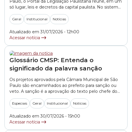
Paulo, o Portal da Legislação Paulistana reúne, em um
só lugar, leis e decretos da capital paulista. No sistema,
que é atualizado diariamente, o usuário tem acesso,
com precisão, às normas legais em vigor na cidade. Ao
Geral
Institucional
Notícias
pesquisar uma lei no site, por exemplo, é possível
acompanhar... »
Atualizado em 31/07/2026 - 12h00
Acessar notícia
Glossário CMSP: Entenda o
significado da palavra sanção
Os projetos aprovados pela Câmara Municipal de São
Paulo são encaminhados ao prefeito para sanção ou
veto. A sanção é a aprovação do texto pelo chefe do
Executivo. Depois dessa etapa, a proposta segue para
os procedimentos finais necessários para se tornar lei.
Especiais
Geral
Institucional
Notícias
Antes de seguir para a apreciação do prefeito, o
projeto deve tramitar... »
Atualizado em 30/07/2026 - 15h00
Acessar notícia