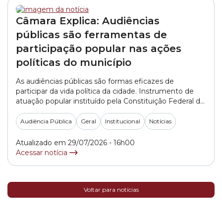
Câmara Explica: Audiências
públicas são ferramentas de
participação popular nas ações
políticas do município
As audiências públicas são formas eficazes de
participar da vida política da cidade. Instrumento de
atuação popular instituído pela Constituição Federal de
1988, as audiências são reguladas por leis federais,
estaduais e municipais. É uma possibilidade aberta para
Audiência Pública
Geral
Institucional
Notícias
a participação cidadã. Audiências na Lei Orgânica No
âmbito do município de São Paulo, o artigo 41... »
Atualizado em 29/07/2026 - 16h00
Acessar notícia
Voltar para notícias