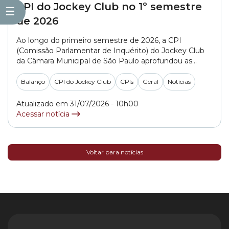
CPI do Jockey Club no 1º semestre
☰
de 2026
Ao longo do primeiro semestre de 2026, a CPI
(Comissão Parlamentar de Inquérito) do Jockey Club
da Câmara Municipal de São Paulo aprofundou as
investigações sobre a regularidade fiscal e imobiliária
das atividades do hipódromo paulistano. Os trabalhos
Balanço
CPI do Jockey Club
CPIs
Geral
Notícias
se concentraram na análise da gestão de débitos
tributários, da utilização de recursos obtidos por meio
Atualizado em 31/07/2026 - 10h00
da... »
Acessar notícia
Voltar para notícias