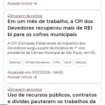
Acessar notícia
Em um mês de trabalho, a CPI dos
Devedores recuperou mais de R$1
bi para os cofres municipais
A CPI (Comissão Parlamentar de Inquérito) dos
Devedores surgiu a partir da iniciativa do 1º vice-
presidente da Câmara Municipal de São Paulo, em 05
de fevereiro. Na ocasião, o vereador João Jorge (MDB)
apresentou na Sessão Plenária um requerimento
Balanço
CPI dos Devedores
CPIs
Geral
Notícias
requisitando à Prefeitura de São Paulo a lista com os
50 maiores devedores de impostos do... »
Atualizado em 31/07/2026 - 14h00
Acessar notícia
Uso de recursos públicos, contratos
e dívidas pautaram os trabalhos da