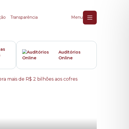
ção
Transparência
Menu
das
Auditórios
s
Online