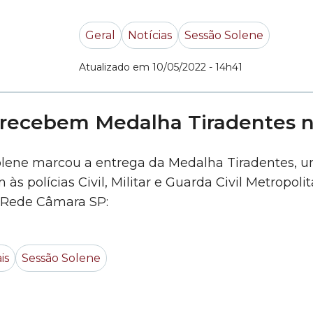
direção, Marcos Medeiros, em uma s
Geral
Notícias
Sessão Solene
(9/5). No dia 13 de outubro,... »
Atualizado em 10/05/2022 - 14h41
s recebem Medalha Tiradentes 
Solene marcou a entrega da Medalha Tiradentes, u
 polícias Civil, Militar e Guarda Civil Metropoli
a Rede Câmara SP:
is
Sessão Solene