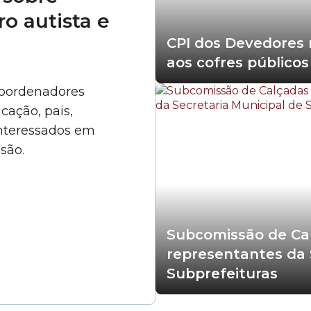
o autista e
CPI dos Devedores 
aos cofres públicos
 coordenadores
cação, pais,
interessados em
são.
Subcomissão de Cal
representantes da 
Subprefeituras