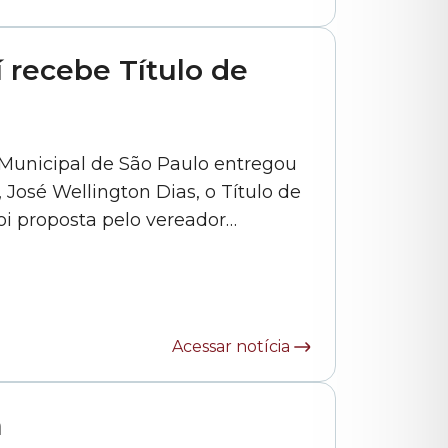
 recebe Título de
 Municipal de São Paulo entregou
 José Wellington Dias, o Título de
i proposta pelo vereador
oso de Araújo Dias foi governador
os. Em sua trajetória política
Acessar notícia
a