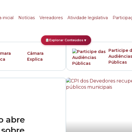
ene
 inicial
Notícias
Vereadores
Atividade legislativa
Participa
Explorar Conteúdos
▼
Participe 
Câmara
Audiência
Explica
Públicas
o abre
 sobre