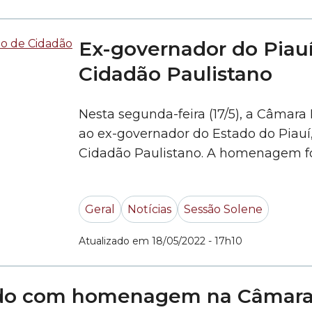
Ex-governador do Piauí
Cidadão Paulistano
Nesta segunda-feira (17/5), a Câmara
ao ex-governador do Estado do Piauí,
Cidadão Paulistano. A homenagem fo
Alfredinho (PT). José Wellington Barr
do Estado do Piauí por quatro mandat
Geral
Notícias
Sessão Solene
também foi senador, deputado... »
Atualizado em 18/05/2022 - 17h10
rado com homenagem na Câmar