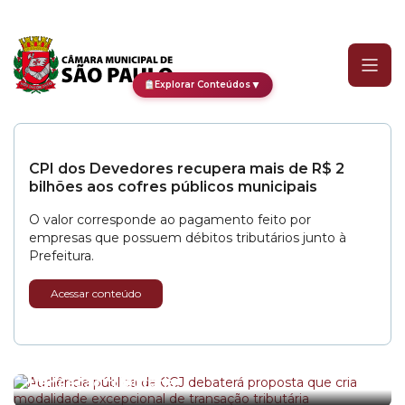
Categoria:
Prêmios Instit
▼
Explorar Conteúdos
CPI dos Devedores recupera mais de R$ 2
bilhões aos cofres públicos municipais
O valor corresponde ao pagamento feito por
empresas que possuem débitos tributários junto à
Prefeitura.
Acessar conteúdo
Audiência pública da CCJ debaterá proposta
que cria modalidade excepcional de
transação tributária
Câmara abre os trabalhos do Plenário do 2º