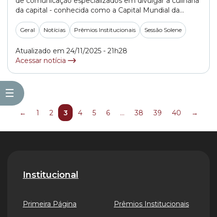
de comunicação especializados em divulgar a culinária
da capital - conhecida como a Capital Mundial da
Gastronomia.
Geral
Notícias
Prêmios Institucionais
Sessão Solene
Atualizado em 24/11/2025 - 21h28
Acessar notícia
☰
←
1
2
3
4
5
6
…
38
39
40
→
Institucional
Primeira Página
Prêmios Institucionais