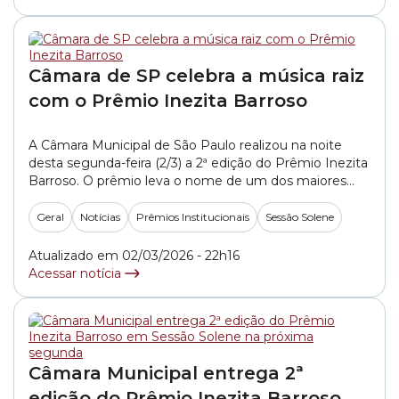
Câmara de SP celebra a música raiz
com o Prêmio Inezita Barroso
A Câmara Municipal de São Paulo realizou na noite
desta segunda-feira (2/3) a 2ª edição do Prêmio Inezita
Barroso. O prêmio leva o nome de um dos maiores
ícones da música popular brasileira. Criada por meio da
Resolução 17/2023 e do Ato 1647/2024, a honraria é
Geral
Notícias
Prêmios Institucionais
Sessão Solene
destinada a artistas e instituições que se destacam
na... »
Atualizado em 02/03/2026 - 22h16
Acessar notícia
Câmara Municipal entrega 2ª
edição do Prêmio Inezita Barroso