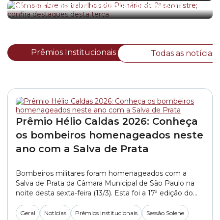
semestre; confira destaques desta terça
Prêmios Institucionais
Todas as notícias
Prêmio Hélio Caldas 2026: Conheça
os bombeiros homenageados neste
ano com a Salva de Prata
Bombeiros militares foram homenageados com a
Salva de Prata da Câmara Municipal de São Paulo na
noite desta sexta-feira (13/3). Esta foi a 17ª edição do
Prêmio Coronel Hélio Barbosa Caldas. Criada
pela Resolução nº 6/2009, a premiação reconhece o
Geral
Notícias
Prêmios Institucionais
Sessão Solene