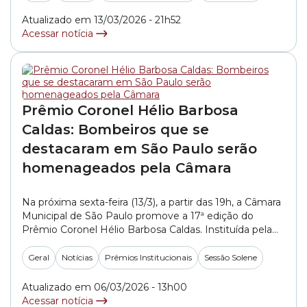
desempenho de cinco profissionais indicados pelo
Comando Geral da Polícia Militar. O prêmio reverencia
Atualizado em 13/03/2026 - 21h52
o Coronel... »
Acessar notícia
Prêmio Coronel Hélio Barbosa
Caldas: Bombeiros que se
destacaram em São Paulo serão
homenageados pela Câmara
Na próxima sexta-feira (13/3), a partir das 19h, a Câmara
Municipal de São Paulo promove a 17ª edição do
Prêmio Coronel Hélio Barbosa Caldas. Instituída pela
Resolução nº 6, de 14 de maio de 2009, a premiação
concede Salvas de Prata aos cinco bombeiros que
Geral
Notícias
Prêmios Institucionais
Sessão Solene
mais se destacaram no desempenho de suas funções
na cidade... »
Atualizado em 06/03/2026 - 13h00
Acessar notícia