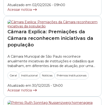
concorrer com um... »
Atualizado em 02/02/2026 - 09h00
Acessar notícia
Câmara Explica: Premiações da
Câmara reconhecem iniciativas da
população
A Câmara Municipal de São Paulo reconhece
anualmente iniciativas de instituições e cidadãos que
trabalham, em diferentes áreas de atuação, por uma
cidade melhor. São diversos prêmios institucionais para
os quais é possível se inscrever em busca do
Geral
Institucional
Notícias
Prêmios Institucionais
reconhecimento oficial do Legislativo paulistano.
Criados ao longo dos anos por iniciativa da Câmara, as
Atualizado em 30/12/2025 - 12h00
diversas premiações possuem o... »
Acessar notícia