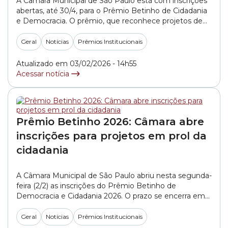
A Câmara Municipal de São Paulo está com inscrições
abertas, até 30/4, para o Prêmio Betinho de Cidadania
e Democracia. O prêmio, que reconhece projetos de
combate à fome, à miséria e à violência em São Paulo
e foi criado pela Câmara em 1997, homenageia o
Geral
Notícias
Prêmios Institucionais
sociólogo Herbert de Souza. O ativista liderou a maior...
»
Atualizado em 03/02/2026 - 14h55
Acessar notícia
Prêmio Betinho 2026: Câmara abre
inscrições para projetos em prol da
cidadania
A Câmara Municipal de São Paulo abriu nesta segunda-
feira (2/2) as inscrições do Prêmio Betinho de
Democracia e Cidadania 2026. O prazo se encerra em
30 de abril, às 17h. A premiação reconhece atividades,
programas e projetos de combate à fome, à miséria e
Geral
Notícias
Prêmios Institucionais
à violência na capital paulista. Os participantes podem