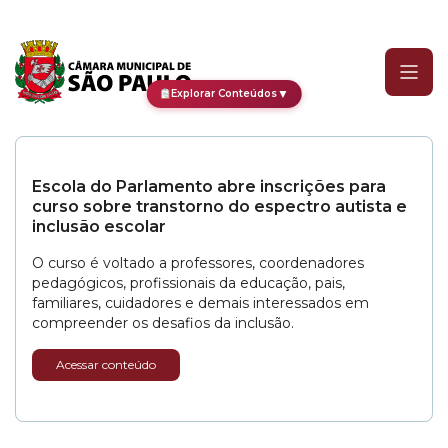
Categoria:
Prêmios Instit
▼
Explorar Conteúdos
Escola do Parlamento abre inscrições para
curso sobre transtorno do espectro autista e
inclusão escolar
O curso é voltado a professores, coordenadores
pedagógicos, profissionais da educação, pais,
familiares, cuidadores e demais interessados em
compreender os desafios da inclusão.
Acessar conteúdo
CPI dos Devedores recupera mais de R$ 2