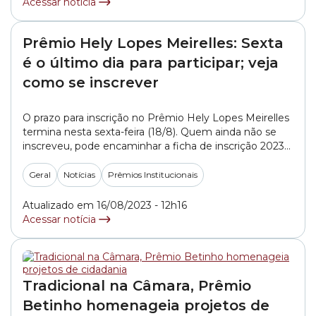
Acessar notícia
Prêmio Hely Lopes Meirelles: Sexta
é o último dia para participar; veja
como se inscrever
O prazo para inscrição no Prêmio Hely Lopes Meirelles
termina nesta sexta-feira (18/8). Quem ainda não se
inscreveu, pode encaminhar a ficha de inscrição 2023
preenchida, juntamente com o material que vai
concorrer à premiação até as 23h59 de sexta. As
Geral
Notícias
Prêmios Institucionais
inscrições devem ser feitas pelo e-mail
premiohelylopes@saopaulo.sp.leg.br com cópia para
Atualizado em 16/08/2023 - 12h16
paulop@saopaulo.sp.leg.br e
Acessar notícia
sophia.garcia@saopaulo.sp.leg.br. O... »
Tradicional na Câmara, Prêmio
Betinho homenageia projetos de