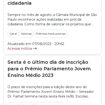
cidadania
Sempre no mês de agosto, a Câmara Municipal de São
Paulo reconhece ações realizadas em prol da
cidadania. Como forma de valorizar os projetos que
combatem a fome, a miséria, a exclusão e a violência,
o Legislativo paulistano entrega a entidades o Prêmio
Geral
Notícias
Prêmios Institucionais
Herbert de Souza – Betinho de Cidadania. A edição
deste ano aconteceu... »
Atualizado em 07/08/2023 - 20h52
Acessar notícia
Sexta é o último dia de inscrição
para o Prêmio Parlamento Jovem
Ensino Médio 2023
O prazo de inscrições para a edição deste ano do
Prêmio Parlamento Jovem Ensino Médio – Vereador
Dr. Farhat termina nesta sexta-feira (4/8). Escolas
públicas e privadas de São Paulo têm até as 23h59 para