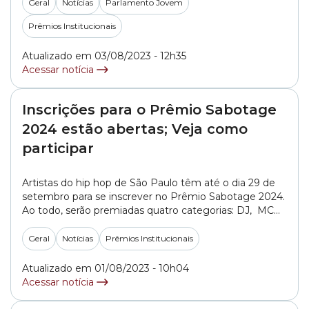
se inscrever pelo e-mail
Geral
Notícias
Parlamento Jovem
pjensinomedio@saopaulo.sp.leg.br. Instituído pela pela
Prêmios Institucionais
Câmara em 2019, o prêmio tem o objetivo de
fomentar o exercício... »
Atualizado em 03/08/2023 - 12h35
Acessar notícia
Inscrições para o Prêmio Sabotage
2024 estão abertas; Veja como
participar
Artistas do hip hop de São Paulo têm até o dia 29 de
setembro para se inscrever no Prêmio Sabotage 2024.
Ao todo, serão premiadas quatro categorias: DJ, MC
(Mestre de Cerimônia), Graffiti e Breaking. A cerimônia
de premiação será realizada no dia 21 de março de
Geral
Notícias
Prêmios Institucionais
2024 em uma Sessão Solene, na Câmara Municipal... »
Atualizado em 01/08/2023 - 10h04
Acessar notícia