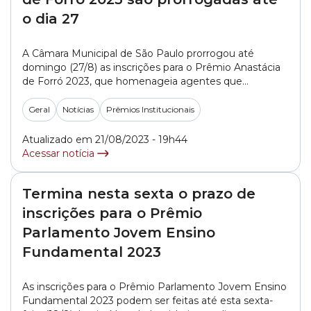
o dia 27
A Câmara Municipal de São Paulo prorrogou até
domingo (27/8) as inscrições para o Prêmio Anastácia
de Forró 2023, que homenageia agentes que
promovam fomento e difusão do forró na cidade de
São Paulo. A data da cerimônia de premiação não
Geral
Notícias
Prêmios Institucionais
muda: acontece no dia 16 de outubro. Portanto, ainda
dá tempo de enviar o... »
Atualizado em 21/08/2023 - 19h44
Acessar notícia
Termina nesta sexta o prazo de
inscrições para o Prêmio
Parlamento Jovem Ensino
Fundamental 2023
As inscrições para o Prêmio Parlamento Jovem Ensino
Fundamental 2023 podem ser feitas até esta sexta-