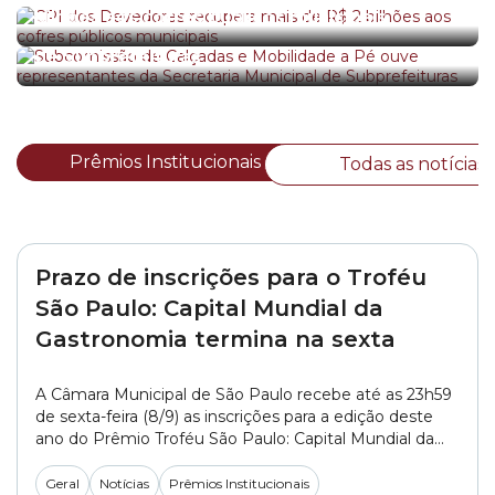
Subcomissão de Calçadas e Mobilidade a Pé
bilhões aos cofres públicos municipais
ouve representantes da Secretaria Municipal
de Subprefeituras
Prêmios Institucionais
Todas as notícias
Prazo de inscrições para o Troféu
São Paulo: Capital Mundial da
Gastronomia termina na sexta
A Câmara Municipal de São Paulo recebe até as 23h59
de sexta-feira (8/9) as inscrições para a edição deste
ano do Prêmio Troféu São Paulo: Capital Mundial da
Gastronomia. Para participar, os candidatos deverão
encaminhar a ficha de inscrição preenchida,
Geral
Notícias
Prêmios Institucionais