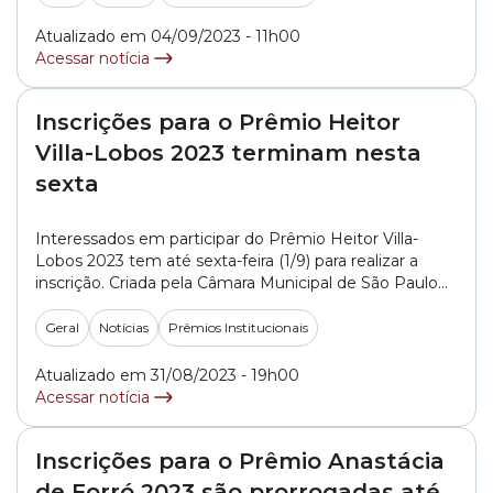
juntamente com o material que vai concorrer ao
troféu. A premiação tem como objetivo incentivar,
Atualizado em 04/09/2023 - 11h00
reconhecer e premiar... »
Acessar notícia
Inscrições para o Prêmio Heitor
Villa-Lobos 2023 terminam nesta
sexta
Interessados em participar do Prêmio Heitor Villa-
Lobos 2023 tem até sexta-feira (1/9) para realizar a
inscrição. Criada pela Câmara Municipal de São Paulo
em 2017, em homenagem ao maestro e compositor
brasileiro Heitor Villa-Lobos, a premiação é destinada às
Geral
Notícias
Prêmios Institucionais
escolas municipais e seus professores que apresentem
projetos inovadores e promissores na área da
Atualizado em 31/08/2023 - 19h00
Educação Musical.... »
Acessar notícia
Inscrições para o Prêmio Anastácia
de Forró 2023 são prorrogadas até