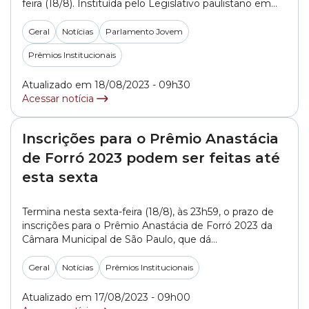
feira (18/8). Instituída pelo Legislativo paulistano em
2001, a premiação é voltada para estudantes do Ensino
Fundamental II (do 6º ao 9º ano) e dá a eles a
Geral
Notícias
Parlamento Jovem
oportunidade de simular a jornada de trabalho dos
Prêmios Institucionais
vereadores. Para participar, é... »
Atualizado em 18/08/2023 - 09h30
Acessar notícia
Inscrições para o Prêmio Anastácia
de Forró 2023 podem ser feitas até
esta sexta
Termina nesta sexta-feira (18/8), às 23h59, o prazo de
inscrições para o Prêmio Anastácia de Forró 2023 da
Câmara Municipal de São Paulo, que dá
reconhecimento a agentes que promovam fomento e
difusão do forró na cidade de São Paulo. O Prêmio é
Geral
Notícias
Prêmios Institucionais
dividido em cinco categorias (dança, música,
comunicação, produção cultural e pesquisa) e... »
Atualizado em 17/08/2023 - 09h00