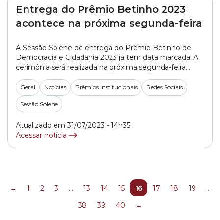
Entrega do Prêmio Betinho 2023
acontece na próxima segunda-feira
A Sessão Solene de entrega do Prêmio Betinho de
Democracia e Cidadania 2023 já tem data marcada. A
cerimônia será realizada na próxima segunda-feira
(7/8), às 19h, na Câmara Municipal de São Paulo. No
total, foram inscritos 50 trabalhos, o maior número
Geral
Notícias
Prêmios Institucionais
Redes Sociais
registrado desde 2003. Os trabalhos passaram pela
Sessão Solene
avaliação de uma banca julgadora composta... »
Atualizado em 31/07/2023 - 14h35
Acessar notícia
←
1
2
3
…
13
14
15
16
17
18
19
…
38
39
40
→