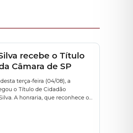
municipal
Silva recebe o Título
 da Câmara de SP
esta terça-feira (04/08), a
egou o Título de Cidadão
Silva. A honraria, que reconhece os
tal por pessoas nascidas em outros
r Carlos Bezerra Jr. (PSD). “Ele tem