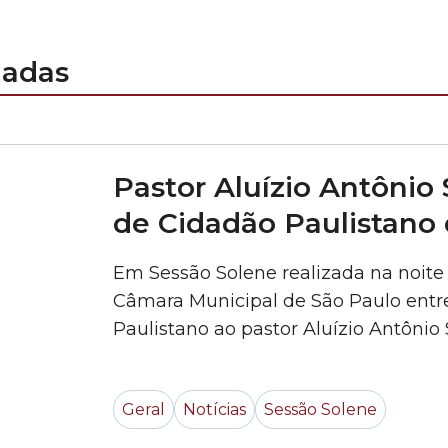
nadas
Pastor Aluízio Antônio 
de Cidadão Paulistano
Em Sessão Solene realizada na noite d
Câmara Municipal de São Paulo entr
Paulistano ao pastor Aluízio Antônio 
relevantes serviços prestados à capi
municípios, foi proposta pelo vereado
Geral
Notícias
Sessão Solene
uma história de... »