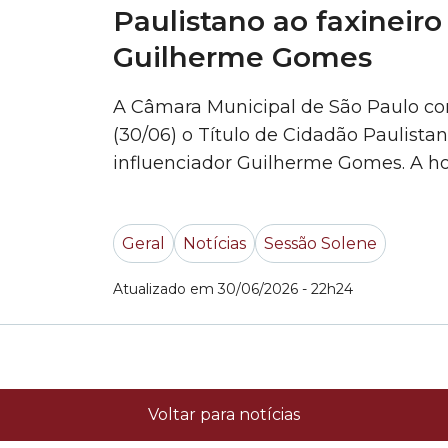
Paulistano ao faxineiro
Guilherme Gomes
A Câmara Municipal de São Paulo con
(30/06) o Título de Cidadão Paulista
influenciador Guilherme Gomes. A ho
Gabriel Abreu (PODE). O parlamentar
cidade de São Paulo têm a oportun
Geral
Notícias
Sessão Solene
o Título de Cidadão... »
Atualizado em 30/06/2026 - 22h24
Voltar para notícias