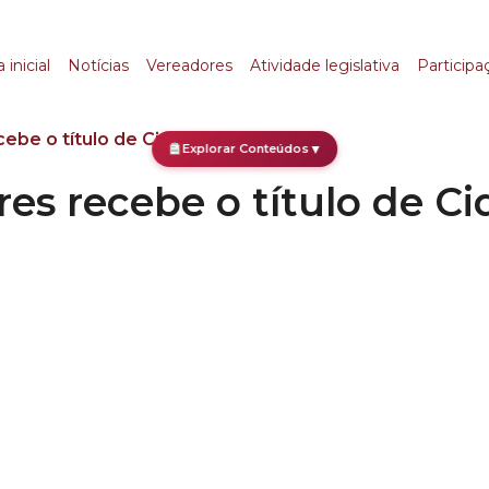
recebe o título de Cid
 inicial
Notícias
Vereadores
Atividade legislativa
Participa
cebe o título de Cidadão Paulistano
Explorar Conteúdos
▼
res recebe o título de C