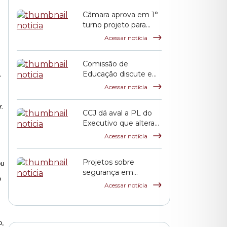
Câmara aprova em 1°
turno projeto para
incentivar pagamento
Acessar notícia
de débitos tributários
Comissão de
Educação discute em
e
audiência prestação
Acessar notícia
de contas da pasta
municipal
r.
CCJ dá aval a PL do
Executivo que altera
índice de reajuste para
Acessar notícia
incentivar pagamento
de dívidas tributárias
Projetos sobre
ou
segurança em
o
eventos públicos e
Acessar notícia
uso exclusivo das
calçadas por
pedestres avançam
na Comissão de
o,