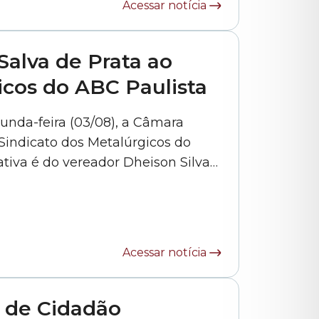
Acessar notícia
alva de Prata ao
icos do ABC Paulista
unda-feira (03/08), a Câmara
Sindicato dos Metalúrgicos do
iativa é do vereador Dheison Silva
 62/2025. A homenagem reconhece a
história de luta em defesa dos trabalhadores, da indústria e dos... »
Acessar notícia
 de Cidadão