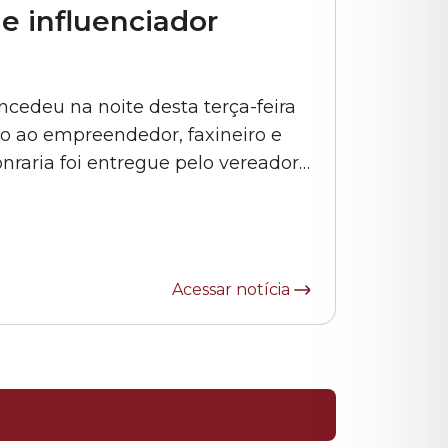
 e influenciador
cedeu na noite desta terça-feira
no ao empreendedor, faxineiro e
nraria foi entregue pelo vereador
 explicou que os vereadores da
idade de homenagear pessoas com
Acessar notícia