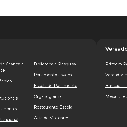
Vereado
da Criança e
Biblioteca e Pesquisa
Primeira P
nte
Parlamento Jovem
Vereadores
écnico-
Escola do Parlamento
Bancada – 
Organograma
Mesa Diret
tucionais
Restaurante-Escola
tucionais
Guia de Visitantes
titucional