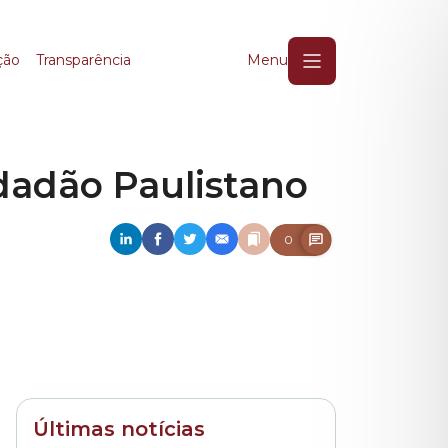
adão Paulistano
ção
Transparência
Menu
idadão Paulistano
0
Últimas notícias