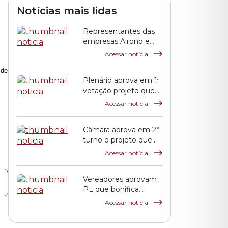
Finanças
Notícias mais lidas
Representantes das
empresas Airbnb e
QuintoAndar prestam
Acessar notícia
esclarecimentos à
 de
CPI HIS
Plenário aprova em 1ª
votação projeto que
propõe reajuste
Acessar notícia
salarial dos servidores
municipais
Câmara aprova em 2°
turno o projeto que
reajusta o salário dos
Acessar notícia
servidores públicos
municipais
Vereadores aprovam
PL que bonifica
funcionários das
Acessar notícia
escolas indiretas e
parceiras da rede