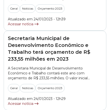
(Projeto de Lei) 579/2022 da LOA (Lei Orçamentária
Anual) 2023. O orçamento foi aprovado na Câmara em
Geral
Notícias
Orçamento 2023
dezembro e está previsto na Lei nº 17.876/2022. A
secretaria tem por... »
Atualizado em 24/01/2023 - 12h39
Acessar notícia
Secretaria Municipal de
Desenvolvimento Econômico e
Trabalho terá orçamento de R$
233,55 milhões em 2023
A Secretaria Municipal de Desenvolvimento
Econômico e Trabalho contará este ano com
orçamento de R$ 233,55 milhões. O valor inicial
proposto através do PL (Projeto de Lei) 579/2022 , que
trata do LOA (Lei Orçamentária Anual) 2023 era de R$
Geral
Notícias
Orçamento 2023
226,46 milhões, mas houve um acréscimo de 3,13%
durante a tramitação. Aprovado pela Câmara em... »
Atualizado em 24/01/2023 - 12h29
Acessar notícia