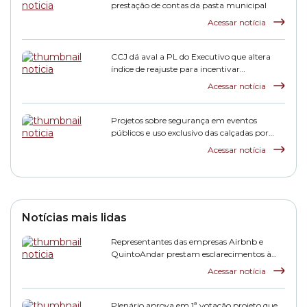
prestação de contas da pasta municipal
Acessar notícia
CCJ dá aval a PL do Executivo que altera
índice de reajuste para incentivar
pagamento de dívidas tributárias
Acessar notícia
Projetos sobre segurança em eventos
públicos e uso exclusivo das calçadas por
pedestres avançam na Comissão de
Acessar notícia
Finanças
Notícias mais lidas
Representantes das empresas Airbnb e
QuintoAndar prestam esclarecimentos à
CPI HIS
Acessar notícia
Plenário aprova em 1ª votação projeto que