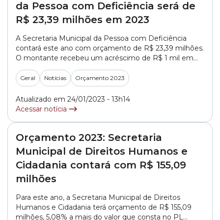
da Pessoa com Deficiência será de
R$ 23,39 milhões em 2023
A Secretaria Municipal da Pessoa com Deficiência
contará este ano com orçamento de R$ 23,39 milhões.
O montante recebeu um acréscimo de R$ 1 mil em
relação a proposta enviada pelo Executivo através do
PL (Projeto de Lei) 579/2022, que trata da LOA (Lei
Geral
Notícias
Orçamento 2023
Orçamentária Anual) 2023. O orçamento municipal foi
aprovado na Câmara em... »
Atualizado em 24/01/2023 - 13h14
Acessar notícia
Orçamento 2023: Secretaria
Municipal de Direitos Humanos e
Cidadania contará com R$ 155,09
milhões
Para este ano, a Secretaria Municipal de Direitos
Humanos e Cidadania terá orçamento de R$ 155,09
milhões, 5,08% a mais do valor que consta no PL