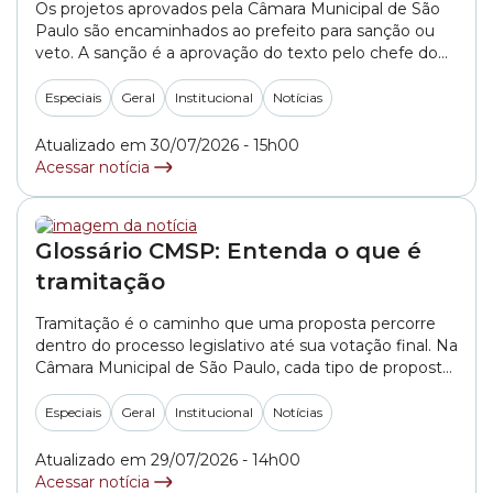
Os projetos aprovados pela Câmara Municipal de São
Paulo são encaminhados ao prefeito para sanção ou
veto. A sanção é a aprovação do texto pelo chefe do
Executivo. Depois dessa etapa, a proposta segue para
os procedimentos finais necessários para se tornar lei.
Especiais
Geral
Institucional
Notícias
Antes de seguir para a apreciação do prefeito, o
projeto deve tramitar... »
Atualizado em 30/07/2026 - 15h00
Acessar notícia
Glossário CMSP: Entenda o que é
tramitação
Tramitação é o caminho que uma proposta percorre
dentro do processo legislativo até sua votação final. Na
Câmara Municipal de São Paulo, cada tipo de proposta
segue regras próprias definidas pelo Regimento
Interno. Os Projetos de Lei são apresentados em
Especiais
Geral
Institucional
Notícias
Sessão Plenária e lidos até o início do Prolongamento
do Expediente. Depois, são publicados e... »
Atualizado em 29/07/2026 - 14h00
Acessar notícia