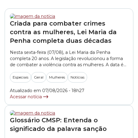
Criada para combater crimes
contra as mulheres, Lei Maria da
Penha completa duas décadas
Nesta sexta-feira (07/08), a Lei Maria da Penha
completa 20 anos. A legislação revolucionou a forma
de combater a violência contra as mulheres. A data é
considerada um marco histórico na forma como esses
crimes de gênero são punidos na nossa sociedade.
Especiais
Geral
Mulheres
Notícias
Assista à reportagem de Elys Marina para a Rede
Câmara SP:
Atualizado em 07/08/2026 - 18h27
Acessar notícia
Glossário CMSP: Entenda o
significado da palavra sanção