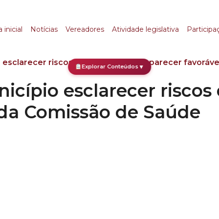
io esclarecer riscos 
 inicial
Notícias
Vereadores
Atividade legislativa
Participa
o esclarecer riscos do aborto recebe parecer favoráv
Explorar Conteúdos
▼
icípio esclarecer riscos
 da Comissão de Saúde