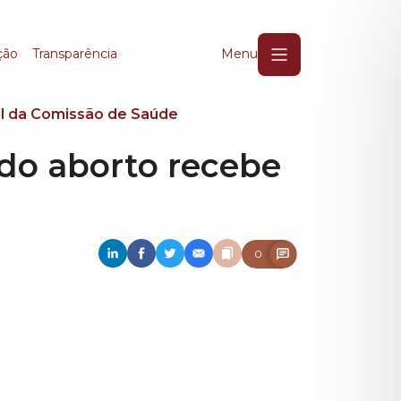
do aborto recebe pare
ção
Transparência
Menu
el da Comissão de Saúde
 do aborto recebe
0