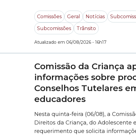
encontro, os vereadores ouviram rep
Municipal das Subprefeituras). A past
Comissões
Geral
Notícias
Subcomiss
Subcomissões
Trânsito
Atualizado em 06/08/2026 - 16h17
Comissão da Criança a
informações sobre pro
Conselhos Tutelares em
educadores
Nesta quinta-feira (06/08), a Comiss
Direitos da Criança, do Adolescente
requerimento que solicita informaçõ