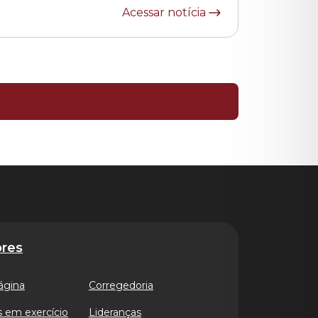
Acessar notícia
res
ágina
Corregedoria
 em exercício
Lideranças