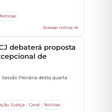
realizados os atendimentos e os
 por profissionais da educação.
Notícias
O documento, apresentado pelo integrante do colegiado, vereador... »
Acessar notícia
CJ debaterá proposta
xcepcional de
a Sessão Plenária desta quarta
ição, Justiça
Geral
Notícias