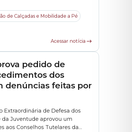
resentantes da SMSUB (Secretaria
a foi representada pelo
ão de Calçadas e Mobilidade a Pé
engenheiro Alexandre Martini e pelo arquiteto Rodolfo Rodrigo do... »
Acessar notícia
prova pedido de
cedimentos dos
 denúncias feitas por
ão Extraordinária de Defesa dos
 e da Juventude aprovou um
es aos Conselhos Tutelares da