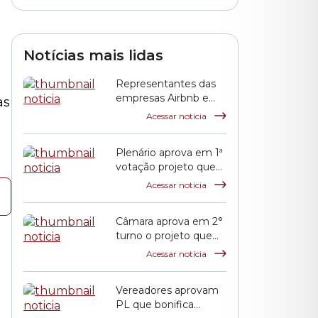
em São Paulo
Notícias mais lidas
Representantes das
empresas Airbnb e
as
QuintoAndar prestam
Acessar notícia
esclarecimentos à
CPI HIS
Plenário aprova em 1ª
votação projeto que
propõe reajuste
Acessar notícia
salarial dos servidores
municipais
Câmara aprova em 2°
turno o projeto que
reajusta o salário dos
Acessar notícia
servidores públicos
municipais
Vereadores aprovam
PL que bonifica