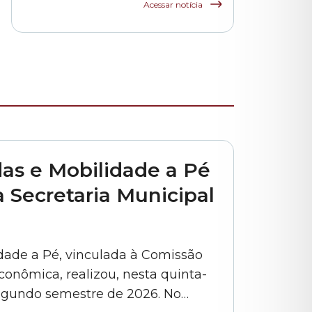
funcionários das
Acessar notícia
escolas indiretas e
parceiras da rede
municipal
as e Mobilidade a Pé
 Secretaria Municipal
dade a Pé, vinculada à Comissão
conômica, realizou, nesta quinta-
 segundo semestre de 2026. No