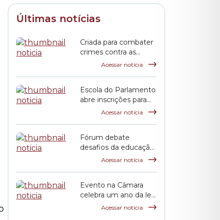
Últimas notícias
Criada para combater
crimes contra as
mulheres, Lei Maria
Acessar notícia
da Penha completa
duas décadas
Escola do Parlamento
abre inscrições para
curso sobre
Acessar notícia
transtorno do
espectro autista e
Fórum debate
inclusão escolar
desafios da educação
pública em São Paulo
Acessar notícia
Evento na Câmara
celebra um ano da lei
que criou o Festival
o
Acessar notícia
de Cinema Coreano