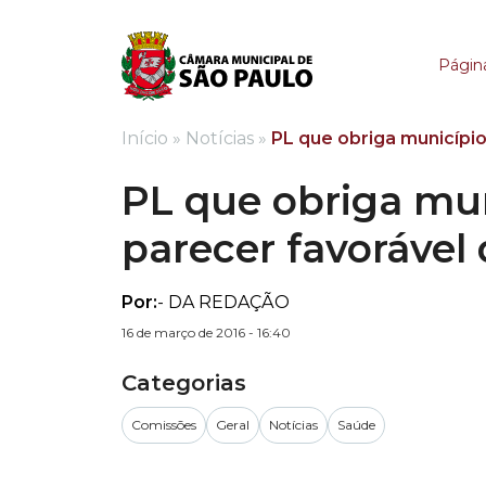
PL que obriga municíp
Página
Início
»
Notícias
»
PL que obriga municípi
PL que obriga mun
parecer favorável
Por:
- DA REDAÇÃO
16 de março de 2016 - 16:40
Categorias
Comissões
Geral
Notícias
Saúde