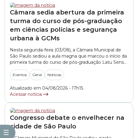
Câmara sedia abertura da primeira
turma do curso de pós-graduação
em ciências polícias e segurança
urbana à GCMs
Nesta segunda-feira (03/08), a Câmara Municipal de
São Paulo sediou a aula magna que marcou o início da
primeira turma do curso de pós-graduação Latu Sensu
em Ciências Policiais e Segurança Urbana. A
especialização é voltada a guardas civis metropolitanos
Eventos
Geral
Notícias
e tem como objetivo aperfeiçoar a formação dos
agentes para a atuação na segurança urbana.... »
Atualizado em 04/08/2026 - 17h15
Acessar notícia
Congresso debate o envelhecer na
cidade de São Paulo
☰