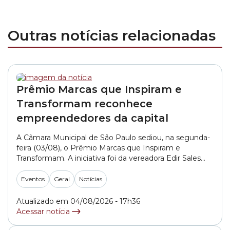
Outras notícias relacionadas
Prêmio Marcas que Inspiram e
Transformam reconhece
empreendedores da capital
A Câmara Municipal de São Paulo sediou, na segunda-
feira (03/08), o Prêmio Marcas que Inspiram e
Transformam. A iniciativa foi da vereadora Edir Sales
(PSD). O objetivo da premiação é reconhecer histórias
de empreendedorismo e valorizar iniciativas que
Eventos
Geral
Notícias
contribuem para o desenvolvimento social e
econômico da capital paulista. Confira detalhes na
Atualizado em 04/08/2026 - 17h36
reportagem da Rede Câmara... »
Acessar notícia