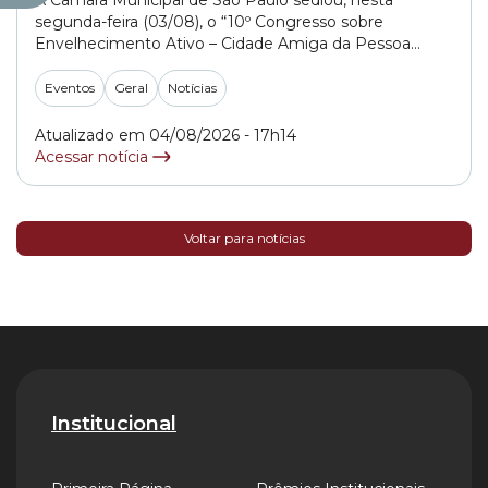
A Câmara Municipal de São Paulo sediou, nesta
segunda-feira (03/08), o “10º Congresso sobre
Envelhecimento Ativo – Cidade Amiga da Pessoa
Idosa”. A programação contou com quatro mesas
temáticas que discutiram, entre outras questões, o
Eventos
Geral
Notícias
futuro das políticas públicas para os idosos em São
Paulo. O Congresso teve a participação de
Atualizado em 04/08/2026 - 17h14
representantes do Poder Público,... »
Acessar notícia
Voltar para notícias
Institucional