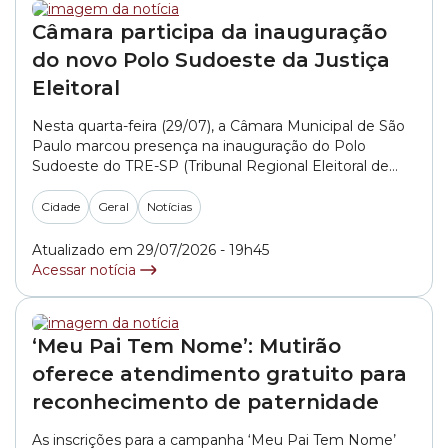
Câmara participa da inauguração
do novo Polo Sudoeste da Justiça
Eleitoral
Nesta quarta-feira (29/07), a Câmara Municipal de São
Paulo marcou presença na inauguração do Polo
Sudoeste do TRE-SP (Tribunal Regional Eleitoral de
São Paulo). O Legislativo paulistano foi representado
pelo vereador Thammy Miranda (PSD). Localizado no
Cidade
Geral
Notícias
Butantã, o novo polo unifica cinco cartórios eleitorais
que atendem mais de 819 mil eleitores das regiões do
Atualizado em 29/07/2026 - 19h45
Jardim... »
Acessar notícia
‘Meu Pai Tem Nome’: Mutirão
oferece atendimento gratuito para
reconhecimento de paternidade
As inscrições para a campanha ‘Meu Pai Tem Nome’