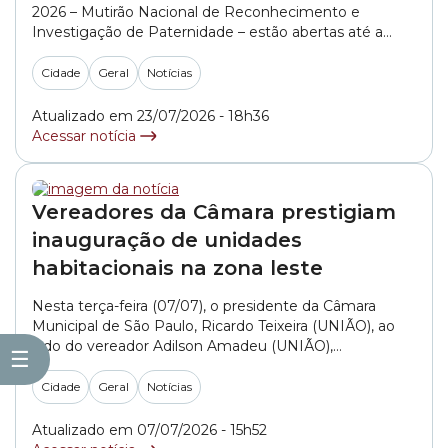
2026 – Mutirão Nacional de Reconhecimento e
Investigação de Paternidade – estão abertas até a
próxima quinta-feira (30/07). Realizado pelo Condege
(Conselho Nacional das Defensoras e Defensores
Cidade
Geral
Notícias
Públicos-Gerais) em parceria com as Defensorias
Públicas de todo o país, a ação oferece atendimento
Atualizado em 23/07/2026 - 18h36
totalmente gratuito para o... »
Acessar notícia
Vereadores da Câmara prestigiam
inauguração de unidades
habitacionais na zona leste
Nesta terça-feira (07/07), o presidente da Câmara
Municipal de São Paulo, Ricardo Teixeira (UNIÃO), ao
lado do vereador Adilson Amadeu (UNIÃO),
☰
representaram o Legislativo paulistano na cerimônia
de entrega de 296 unidades habitacionais na região da
Cidade
Geral
Notícias
Mooca, zona leste da cidade. O empreendimento faz
parte do programa “Pode Entrar” da Prefeitura da
Atualizado em 07/07/2026 - 15h52
capital paulista. Além... »