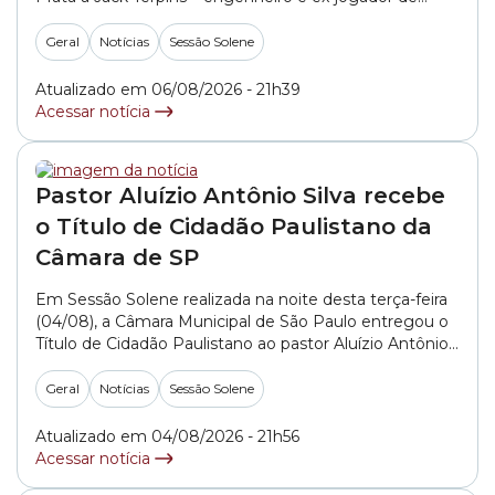
basquete. A homenagem foi proposta pela vereadora
Cris Monteiro (NOVO). A honraria reconhece o trabalho
Geral
Notícias
Sessão Solene
de Terpins nas áreas do esporte, do
empreendedorismo, do diálogo inter-religioso, da
Atualizado em 06/08/2026 - 21h39
promoção... »
Acessar notícia
Pastor Aluízio Antônio Silva recebe
o Título de Cidadão Paulistano da
Câmara de SP
Em Sessão Solene realizada na noite desta terça-feira
(04/08), a Câmara Municipal de São Paulo entregou o
Título de Cidadão Paulistano ao pastor Aluízio Antônio
Silva. A honraria, que reconhece os relevantes serviços
prestados à capital por pessoas nascidas em outros
Geral
Notícias
Sessão Solene
municípios, foi proposta pelo vereador Carlos Bezerra
Jr. (PSD). “Ele tem uma história de... »
Atualizado em 04/08/2026 - 21h56
Acessar notícia