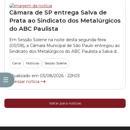
Câmara de SP entrega Salva de
Prata ao Sindicato dos Metalúrgicos
do ABC Paulista
Em Sessão Solene na noite desta segunda-feira
(03/08), a Câmara Municipal de São Paulo entregou ao
Sindicato dos Metalúrgicos do ABC Paulista a Salva de
Prata. A iniciativa é do vereador Dheison Silva (PT) –
autor do Decreto Legislativo 62/2025. A homenagem
Geral
Notícias
Sessão Solene
reconhece a história de luta em defesa dos
trabalhadores, da indústria e dos... »
Atualizado em 03/08/2026 - 22h03
☰
Acessar notícia
Voltar para notícias