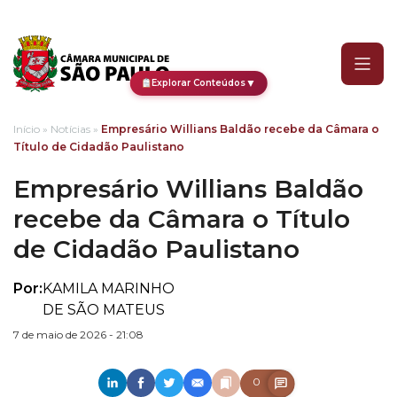
Empresário Willians Bald
▼
Explorar Conteúdos
Início
»
Notícias
»
Empresário Willians Baldão recebe da Câmara o
Título de Cidadão Paulistano
Empresário Willians Baldão
recebe da Câmara o Título
de Cidadão Paulistano
Por:
KAMILA MARINHO
DE SÃO MATEUS
7 de maio de 2026 - 21:08
0