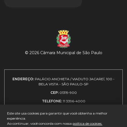
© 2026 Câmara Municipal de São Paulo
ENDEREÇO:
PALÁCIO ANCHIETA / VIADUTO JACAREÍ, 100 -
BELA VISTA - SÃO PAULO-SP
CEP:
01319-900
TELEFONE:
11 3396-4000
Este site usa cookies para garantir que você obtenha a melhor
experiência.
Expediente
|
Política de
|
Como
|
Guia de
Ao continuar, você concorda com nossa
política de cookies.