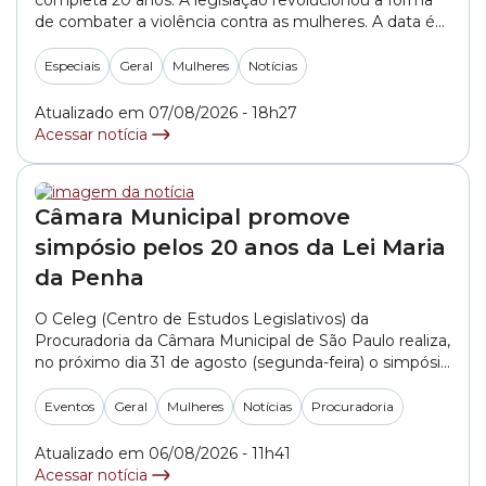
completa 20 anos. A legislação revolucionou a forma
de combater a violência contra as mulheres. A data é
considerada um marco histórico na forma como esses
crimes de gênero são punidos na nossa sociedade.
Especiais
Geral
Mulheres
Notícias
Assista à reportagem de Elys Marina para a Rede
Câmara SP:
Atualizado em 07/08/2026 - 18h27
Acessar notícia
Câmara Municipal promove
simpósio pelos 20 anos da Lei Maria
da Penha
O Celeg (Centro de Estudos Legislativos) da
Procuradoria da Câmara Municipal de São Paulo realiza,
no próximo dia 31 de agosto (segunda-feira) o simpósio
“Lei Maria da Penha: 20 anos de avanços, desafios e
efetividade na proteção das mulheres”. O evento –
Eventos
Geral
Mulheres
Notícias
Procuradoria
que é gratuito – reunirá autoridades, juristas e
especialistas para debater os principais... »
Atualizado em 06/08/2026 - 11h41
Acessar notícia