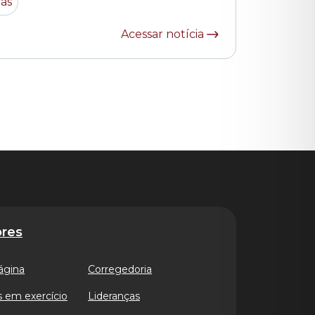
ias
Acessar notícia
res
ágina
Corregedoria
 em exercício
Lideranças