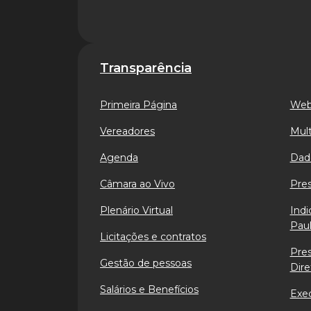
Transparência
Primeira Página
Web
Vereadores
Mult
Agenda
Dad
Câmara ao Vivo
Pre
Plenário Virtual
Indi
Paul
Licitações e contratos
Pre
Gestão de pessoas
Dire
Salários e Benefícios
Exe