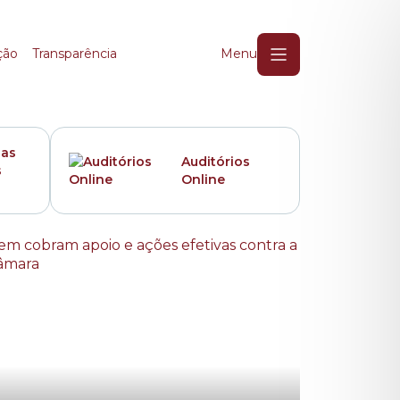
ção
Transparência
Menu
das
Auditórios
s
Online