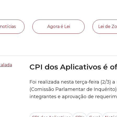
notícias
Agora é Lei
Lei de 
CPI dos Aplicativos é o
Foi realizada nesta terça-feira (2/3) 
(Comissão Parlamentar de Inquérito) 
integrantes e aprovação de requerime
vereador Adilson Amadeu (DEM), para 
Luz (PATRIOTA), e para relator o vere