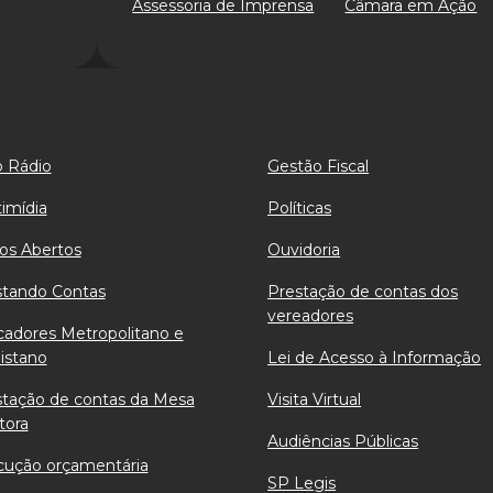
Assessoria de Imprensa
Câmara em Ação
 Rádio
Gestão Fiscal
imídia
Políticas
os Abertos
Ouvidoria
stando Contas
Prestação de contas dos
vereadores
cadores Metropolitano e
istano
Lei de Acesso à Informação
stação de contas da Mesa
Visita Virtual
tora
Audiências Públicas
cução orçamentária
SP Legis