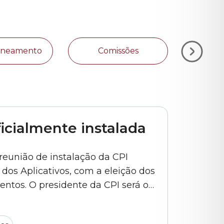
Zoneamento
Comissões
Plan
ficialmente instalada
a reunião de instalação da CPI
dos Aplicativos, com a eleição dos
ntos. O presidente da CPI será o
vice foi eleito o vereador Marlon
ador Camilo Cristófaro (PSB).