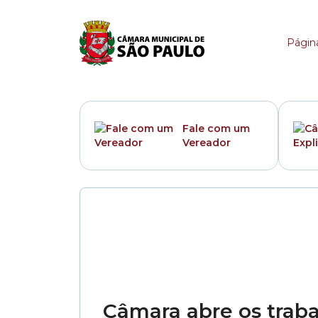
Categoria:
CPI dos Apl
Página
Fale com um
Vereador
Câmara abre os trab