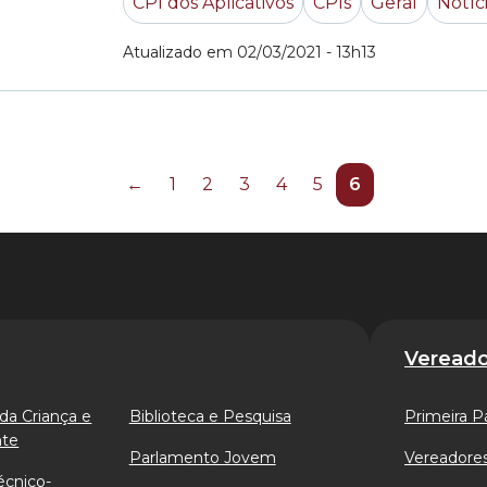
CPI dos Aplicativos
CPIs
Geral
Notíc
Completam os... »
Atualizado em 02/03/2021 - 13h13
←
1
2
3
4
5
6
Vereado
da Criança e
Biblioteca e Pesquisa
Primeira P
nte
Parlamento Jovem
Vereadores
écnico-