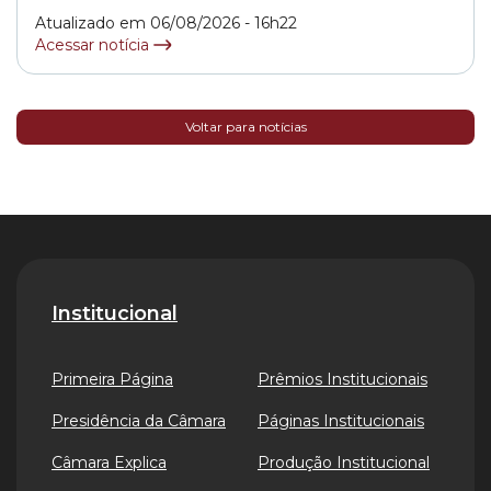
quarta-feira (05/08), na Câmara Municipal de São Paulo.
Atualizado em 06/08/2026 - 16h22
A iniciativa contou com o apoio do vereador Marcelo
Acessar notícia
Messias (MDB).... »
Voltar para notícias
Institucional
Primeira Página
Prêmios Institucionais
Presidência da Câmara
Páginas Institucionais
Câmara Explica
Produção Institucional