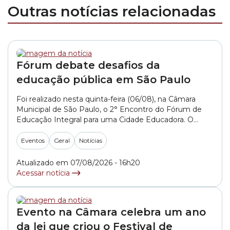
Outras notícias relacionadas
Fórum debate desafios da
educação pública em São Paulo
Foi realizado nesta quinta-feira (06/08), na Câmara
Municipal de São Paulo, o 2° Encontro do Fórum de
Educação Integral para uma Cidade Educadora. O
encontro reuniu educadores, pesquisadores, gestores
públicos, representantes de movimentos sociais e
Eventos
Geral
Notícias
organizações da sociedade civil para debater os
desafios da implementação do Plano Nacional de
Atualizado em 07/08/2026 - 16h20
Educação e contribuir com recomendações que... »
Acessar notícia
Evento na Câmara celebra um ano
da lei que criou o Festival de