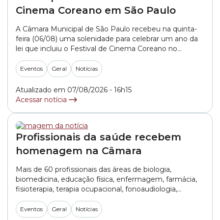
Cinema Coreano em São Paulo
A Câmara Municipal de São Paulo recebeu na quinta-
feira (06/08) uma solenidade para celebrar um ano da
lei que incluiu o Festival de Cinema Coreano no
calendário oficial de eventos da cidade. A iniciativa
contou com o apoio do vereador Dheison Silva (PT). O
Eventos
Geral
Notícias
evento destacou a importância do festival para a
difusão da cultura... »
Atualizado em 07/08/2026 - 16h15
Acessar notícia
Profissionais da saúde recebem
homenagem na Câmara
Mais de 60 profissionais das áreas de biologia,
biomedicina, educação física, enfermagem, farmácia,
fisioterapia, terapia ocupacional, fonoaudiologia,
medicina, medicina veterinária, nutrição, odontologia,
psicologia, serviço social e técnicos em radiologia do
Eventos
Geral
Notícias
Estado foram homenageados em solenidade na