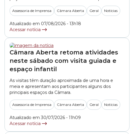
Palácio Anchieta aos fins de semana e oferece
atividades gratuitas para quem deseja conhecer de
Assessoria de Imprensa
Câmara Aberta
Geral
Notícias
perto os espaços do Legislativo paulistano. A
programação deste sábado terá visitas guiadas... »
Atualizado em 07/08/2026 - 13h18
Acessar notícia
Câmara Aberta retoma atividades
neste sábado com visita guiada e
espaço infantil
As visitas têm duração aproximada de uma hora e
meia e apresentam aos participantes alguns dos
principais espaços da Câmara.
Assessoria de Imprensa
Câmara Aberta
Geral
Notícias
Atualizado em 30/07/2026 - 11h09
Acessar notícia