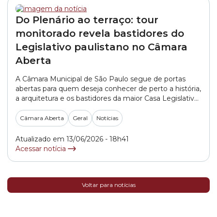
Do Plenário ao terraço: tour
monitorado revela bastidores do
Legislativo paulistano no Câmara
Aberta
A Câmara Municipal de São Paulo segue de portas
abertas para quem deseja conhecer de perto a história,
a arquitetura e os bastidores da maior Casa Legislativa
da América Latina. No projeto Câmara Aberta,
visitantes podem participar de um tour monitorado
Câmara Aberta
Geral
Notícias
que percorre espaços históricos, obras de arte e até o
terraço do Palácio Anchieta,... »
Atualizado em 13/06/2026 - 18h41
Acessar notícia
Voltar para notícias