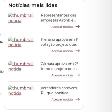
Finanças
Notícias mais lidas
Representantes das
empresas Airbnb e
QuintoAndar prestam
Acessar notícia
esclarecimentos à
o
CPI HIS
Plenário aprova em 1ª
te
votação projeto que
propõe reajuste
Acessar notícia
salarial dos servidores
municipais
Câmara aprova em 2°
turno o projeto que
ção
reajusta o salário dos
Acessar notícia
servidores públicos
municipais
Vereadores aprovam
PL que bonifica
a
funcionários das
Acessar notícia
escolas indiretas e
parceiras da rede