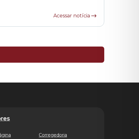
Acessar notícia
res
ágina
Corregedoria