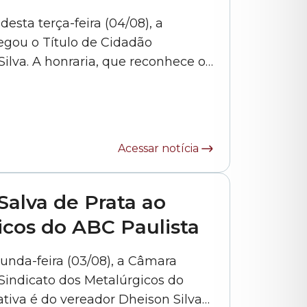
esta terça-feira (04/08), a
egou o Título de Cidadão
Silva. A honraria, que reconhece os
tal por pessoas nascidas em outros
r Carlos Bezerra Jr. (PSD). “Ele tem
Acessar notícia
alva de Prata ao
icos do ABC Paulista
unda-feira (03/08), a Câmara
Sindicato dos Metalúrgicos do
iativa é do vereador Dheison Silva