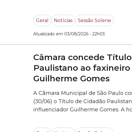
(PT) – autor do Decreto Legislativo
Geral
Notícias
Sessão Solene
Atualizado em 03/08/2026 - 22h03
Câmara concede Título
Paulistano ao faxineiro
Guilherme Gomes
A Câmara Municipal de São Paulo con
(30/06) o Título de Cidadão Paulista
influenciador Guilherme Gomes. A ho
Gabriel Abreu (PODE). O parlamentar
cidade de São Paulo têm a oportun