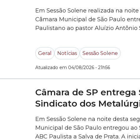
Em Sessão Solene realizada na noite d
Câmara Municipal de São Paulo entr
Paulistano ao pastor Aluízio Antônio 
relevantes serviços prestados à capi
municípios, foi proposta pelo vereado
Geral
Notícias
Sessão Solene
uma história de... »
Atualizado em 04/08/2026 - 21h56
Câmara de SP entrega S
Sindicato dos Metalúrg
Em Sessão Solene na noite desta seg
Municipal de São Paulo entregou ao 
ABC Paulista a Salva de Prata. A inic