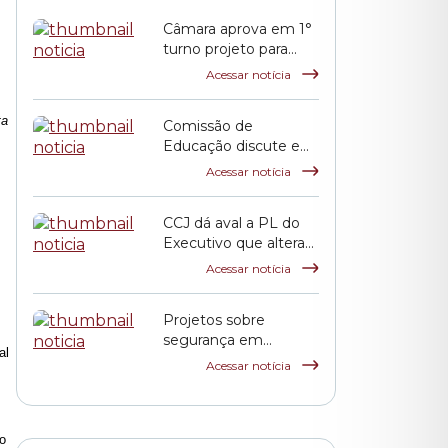
Câmara aprova em 1°
turno projeto para
incentivar pagamento
Acessar notícia
de débitos tributários
ta
Comissão de
Educação discute em
audiência prestação
Acessar notícia
de contas da pasta
municipal
CCJ dá aval a PL do
Executivo que altera
índice de reajuste para
Acessar notícia
incentivar pagamento
de dívidas tributárias
Projetos sobre
segurança em
al
eventos públicos e
Acessar notícia
uso exclusivo das
calçadas por
pedestres avançam
na Comissão de
o