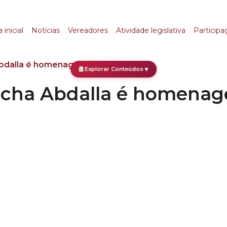
a Abdalla é homenage
 inicial
Notícias
Vereadores
Atividade legislativa
Participa
Abdalla é homenageado na Câmara
Explorar Conteúdos
▼
ocha Abdalla é homena