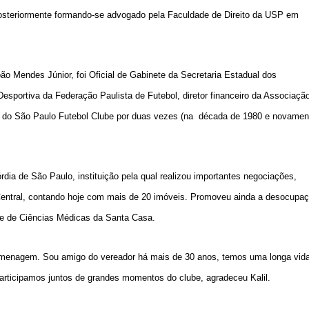
osteriormente formando-se advogado pela Faculdade de Direito da USP em
o Mendes Júnior, foi Oficial de Gabinete da Secretaria Estadual dos
esportiva da Federação Paulista de Futebol, diretor financeiro da Associaçã
dico do São Paulo Futebol Clube por duas vezes (na década de 1980 e novamen
dia de São Paulo, instituição pela qual realizou importantes negociações,
l Central, contando hoje com mais de 20 imóveis. Promoveu ainda a desocupa
ade de Ciências Médicas da Santa Casa.
homenagem. Sou amigo do vereador há mais de 30 anos, temos uma longa vid
articipamos juntos de grandes momentos do clube, agradeceu Kalil.