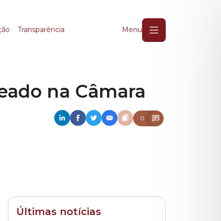
ado na Câmara
ção
Transparência
Menu
geado na Câmara
0
Últimas notícias