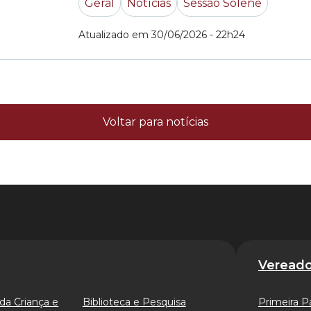
Geral
Notícias
Sessão Solene
o Título de Cidadão... »
Atualizado em 30/06/2026 - 22h24
Voltar para notícias
Vereado
da Criança e
Biblioteca e Pesquisa
Primeira P