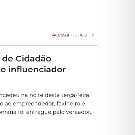
 62/2025. A homenagem reconhece a
história de luta em defesa dos trabalhadores, da indústria e dos... »
Acessar notícia
 de Cidadão
 e influenciador
cedeu na noite desta terça-feira
no ao empreendedor, faxineiro e
nraria foi entregue pelo vereador
 explicou que os vereadores da
idade de homenagear pessoas com