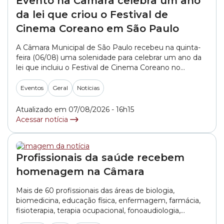
Evento na Câmara celebra um ano
da lei que criou o Festival de
Cinema Coreano em São Paulo
A Câmara Municipal de São Paulo recebeu na quinta-
feira (06/08) uma solenidade para celebrar um ano da
lei que incluiu o Festival de Cinema Coreano no
calendário oficial de eventos da cidade. A iniciativa
contou com o apoio do vereador Dheison Silva (PT). O
Eventos
Geral
Notícias
evento destacou a importância do festival para a
difusão da cultura... »
Atualizado em 07/08/2026 - 16h15
Acessar notícia
Profissionais da saúde recebem
homenagem na Câmara
Mais de 60 profissionais das áreas de biologia,
biomedicina, educação física, enfermagem, farmácia,
fisioterapia, terapia ocupacional, fonoaudiologia,
medicina, medicina veterinária, nutrição, odontologia,