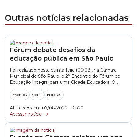
Outras notícias relacionadas
Fórum debate desafios da
educação pública em São Paulo
Foi realizado nesta quinta-feira (06/08), na Câmara
Municipal de São Paulo, o 2° Encontro do Fórum de
Educação Integral para uma Cidade Educadora. O
encontro reuniu educadores, pesquisadores, gestores
públicos, representantes de movimentos sociais e
Eventos
Geral
Notícias
organizações da sociedade civil para debater os
desafios da implementação do Plano Nacional de
Atualizado em 07/08/2026 - 16h20
Educação e contribuir com recomendações que... »
Acessar notícia