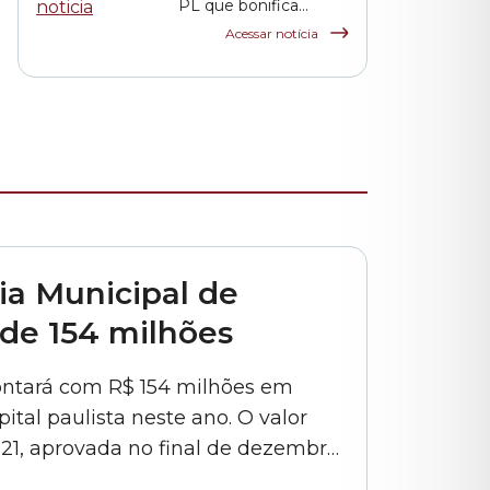
PL que bonifica
funcionários das
Acessar notícia
escolas indiretas e
parceiras da rede
municipal
ia Municipal de
 de 154 milhões
ontará com R$ 154 milhões em
ital paulista neste ano. O valor
21, aprovada no final de dezembro
PL (Projeto de Lei) 643/2020, de