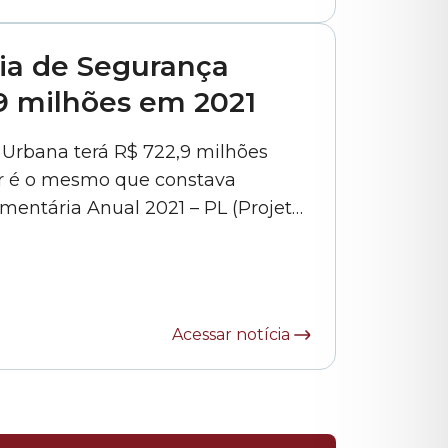
ia de Segurança
9 milhões em 2021
 Urbana terá R$ 722,9 milhões
or é o mesmo que constava
mentária Anual 2021 – PL (Projeto
a as receitas e fixava as despesas
da capital paulista para o ano e que foi aprovado na Câmara... »
Acessar notícia