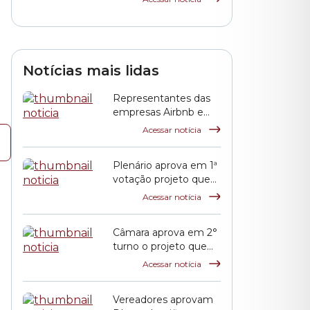
uso exclusivo das
calçadas por
pedestres avançam
na Comissão de
Finanças
Notícias mais lidas
Representantes das
empresas Airbnb e
QuintoAndar prestam
Acessar notícia
esclarecimentos à
CPI HIS
Plenário aprova em 1ª
votação projeto que
propõe reajuste
Acessar notícia
salarial dos servidores
municipais
Câmara aprova em 2°
turno o projeto que
reajusta o salário dos
Acessar notícia
servidores públicos
municipais
Vereadores aprovam