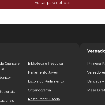
Voltar para notícias
Vereado
da Criança e
Biblioteca e Pesquisa
Primeira P
nte
Parlamento Jovem
Vereadores
écnico-
Escola do Parlamento
Bancada – 
Organograma
Mesa Diret
tucionais
Restaurante-Escola
tucionais