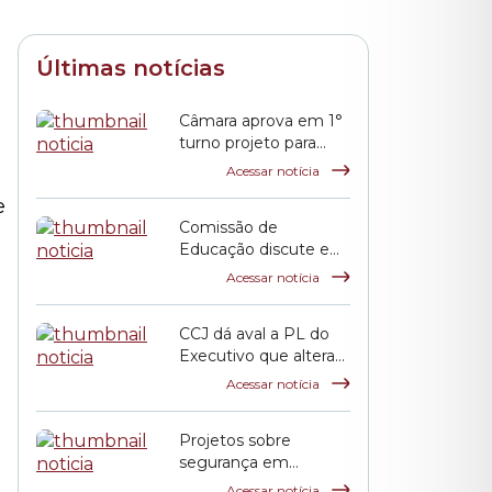
Últimas notícias
Câmara aprova em 1°
turno projeto para
incentivar pagamento
Acessar notícia
de débitos tributários
e
Comissão de
Educação discute em
audiência prestação
Acessar notícia
de contas da pasta
municipal
CCJ dá aval a PL do
Executivo que altera
índice de reajuste para
Acessar notícia
incentivar pagamento
de dívidas tributárias
Projetos sobre
segurança em
eventos públicos e
Acessar notícia