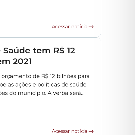
autoria do Poder Executivo, estimava R$ 112,5 milhões em receitas... »
Acessar notícia
e Saúde tem R$ 12
 em 2021
 orçamento de R$ 12 bilhões para
pelas ações e políticas de saúde
ões do município. A verba será
 atenção à saúde, obras e
s, treinamento de profissionais
Acessar notícia