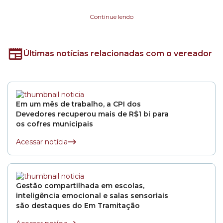
Em 2012, se tornou o primeiro vereador eleito pelo PSOL no município
Continue lendo
de São Paulo e o único professor do partido na Câmara. A atuação do seu
mandato popular está construída em pautas em defesa da população da
periferia e na luta por mais Educação, saúde e transporte público de
qualidade para todas e todos. “Acredito e defendo que a política não pode
Últimas notícias relacionadas com o vereador
mais ser o espaço dos poderosos, mas o espaço do povo representar o
povo” afirma Toninho.
Em um mês de trabalho, a CPI dos
Devedores recuperou mais de R$1 bi para
os cofres municipais
Acessar notícia
Gestão compartilhada em escolas,
inteligência emocional e salas sensoriais
são destaques do Em Tramitação