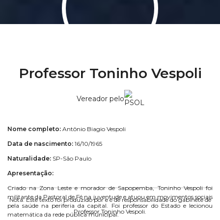
Professor Toninho Vespoli
Vereador pelo
Nome completo:
Antônio Biagio Vespoli
Data de nascimento:
16/10/1965
Naturalidade:
SP-São Paulo
Apresentação:
Criado na Zona Leste e morador de Sapopemba, Toninho Vespoli foi
militante da Pastoral de Fé na juventude e atuou em movimentos sociais
Nota: Este texto foi produzido por e é de responsabilidade do gabinete de
pela saúde na periferia da capital. Foi professor do Estado e lecionou
Professor Toninho Vespoli.
matemática da rede pública municipal.