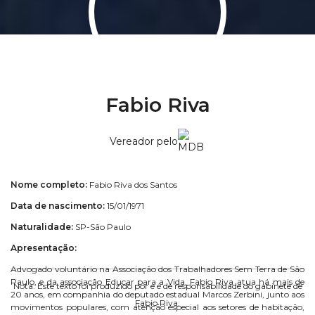
Fabio Riva
Vereador pelo
Nome completo:
Fabio Riva dos Santos
Data de nascimento:
15/01/1971
Naturalidade:
SP-São Paulo
Apresentação:
Advogado voluntário na Associação dos Trabalhadores Sem Terra de São
Paulo, e da associação Educar para a Vida, Fabio Riva atua há mais de
Nota: Este texto foi produzido por e é de responsabilidade do gabinete de
20 anos, em companhia do deputado estadual Marcos Zerbini, junto aos
Fabio Riva.
movimentos populares, com atenção especial aos setores de habitação,