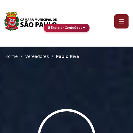
Fabio Riva
▼
Explorar Conteúdos
Home
/
Vereadores
/
Fabio Riva