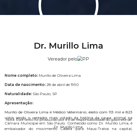
Dr. Murillo Lima
Vereador pelo
Nome completo:
Murillo de Oliveira Lima
Data de nascimento:
28 de abril de 1990
Naturalidade:
São Paulo, SP
Apresentação:
Murillo de Oliveira Lima é Médico Veterinário, eleito com 113 mil e 823
votos sendo o vereador mais votado da história da causa animal na
Nota: Este texto foi produzido por e é de responsabilidade do gabinete de
Câmara Municipal em São Paulo. Conhecido como Dr. Murillo Lima, é
Dr. Murillo Lima.
embaixador do movimento Cadeia para Maus-Tratos na capital,
idealizado pelo seu irmão, Delegado Bruno Lima.