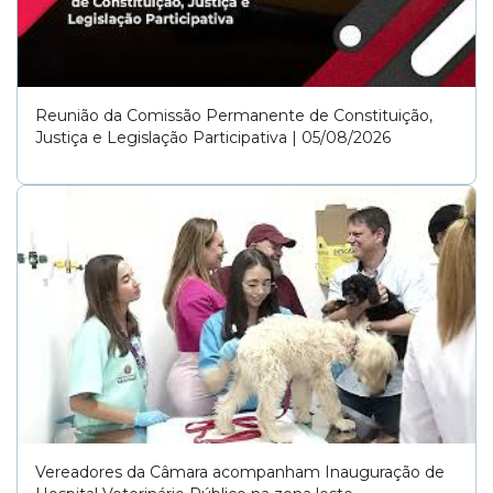
● Bem-estar da população:
O bem-estar da população em São Paulo
depende de serviços públicos acessíveis e eficientes em saúde, segurança e
lazer. Investir em políticas que priorizem qualidade de vida, apoio social e
espaços verdes melhora a cidade para todos. Uma São Paulo saudável e
acolhedora é o direito de cada cidadão e obrigação do poder público.
Reunião da Comissão Permanente de Constituição,
● Meio ambiente:
Proteger o meio ambiente em São Paulo é urgente
Justiça e Legislação Participativa | 05/08/2026
para enfrentar as mudanças climáticas que impactam nossa qualidade
de vida. Políticas que ampliem áreas verdes, reduzam poluição e
incentivem energias renováveis são essenciais para uma cidade mais
sustentável. Cuidar do planeta é cuidar do futuro de todos.
Vereadores da Câmara acompanham Inauguração de