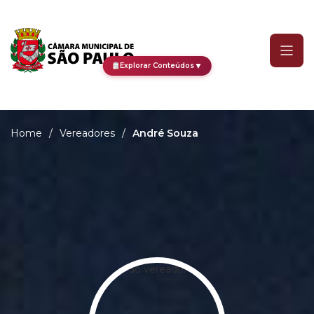
André Souza
▼
Explorar Conteúdos
Home
/
Vereadores
/
André Souza