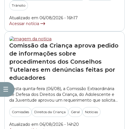
engenheiro Alexandre Martini e pelo arquiteto Rodolfo
Trânsito
Rodrigo do... »
Atualizado em 06/08/2026 - 16h17
Acessar notícia
Comissão da Criança aprova pedido
de informações sobre
procedimentos dos Conselhos
Tutelares em denúncias feitas por
educadores
☰
Nesta quinta-feira (06/08), a Comissão Extraordinária
de Defesa dos Direitos da Criança, do Adolescente e
da Juventude aprovou um requerimento que solicita
informações aos Conselhos Tutelares da cidade de São
Paulo sobre como são realizados os atendimentos e
Comissões
Direitos da Criança
Geral
Notícias
os encaminhamentos de denúncias feitas por
profissionais da educação. O documento, apresentado
Atualizado em 06/08/2026 - 14h20