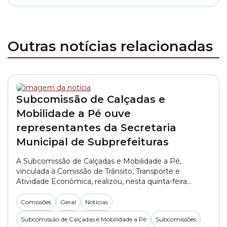
Outras notícias relacionadas
Subcomissão de Calçadas e
Mobilidade a Pé ouve
representantes da Secretaria
Municipal de Subprefeituras
A Subcomissão de Calçadas e Mobilidade a Pé,
vinculada à Comissão de Trânsito, Transporte e
Atividade Econômica, realizou, nesta quinta-feira
(06/08), a primeira reunião do segundo semestre de
2026. No encontro, os vereadores ouviram
Comissões
Geral
Notícias
representantes da SMSUB (Secretaria Municipal das
Subcomissão de Calçadas e Mobilidade a Pé
Subcomissões
Subprefeituras). A pasta foi representada pelo