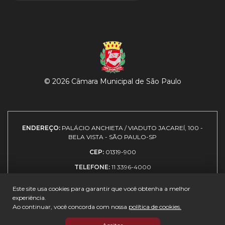
© 2026 Câmara Municipal de São Paulo
ENDEREÇO:
PALÁCIO ANCHIETA / VIADUTO JACAREÍ, 100 -
BELA VISTA - SÃO PAULO-SP
CEP:
01319-900
TELEFONE:
11 3396-4000
Este site usa cookies para garantir que você obtenha a melhor
experiência.
Expediente
|
Política de
|
Como
|
Guia de
Ao continuar, você concorda com nossa
política de cookies.
privacidade
chegar
visitantes