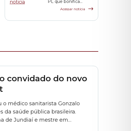
PL que bonifica
funcionários das
Acessar notícia
escolas indiretas e
parceiras da rede
municipal
 o convidado do novo
t
o médico sanitarista Gonzalo
 da saúde pública brasileira.
a de Jundiaí e mestre em
 de Saúde pela FGV, Vecina