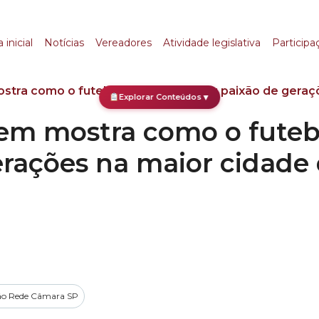
stra como o futebol 
 inicial
Notícias
Vereadores
Atividade legislativa
Participa
ra como o futebol paulistano virou paixão de geraç
Explorar Conteúdos
▼
m mostra como o futebo
erações na maior cidade
o Rede Câmara SP