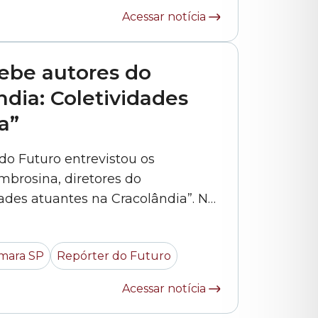
Acessar notícia
ebe autores do
dia: Coletividades
a”
o Futuro entrevistou os
mbrosina, diretores do
ades atuantes na Cracolândia”. No
ícia Gouveia e Maria Alice Primo,
a produção, que retrata a atuação
mara SP
Repórter do Futuro
ais na região da Cracolândia.
Acessar notícia