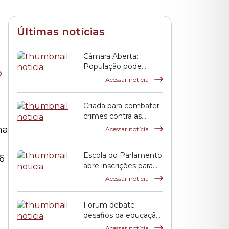
Últimas notícias
Câmara Aberta:
População pode
conhecer detalhes do
Acessar notícia
Palácio Anchieta em
visitas monitoradas
Criada para combater
crimes contra as
mulheres, Lei Maria
na
Acessar notícia
da Penha completa
duas décadas
Escola do Parlamento
6
abre inscrições para
curso sobre
Acessar notícia
transtorno do
espectro autista e
Fórum debate
inclusão escolar
desafios da educação
pública em São Paulo
Acessar notícia