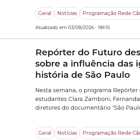
participou dos movimentos de reform
Geral
Notícias
Programação Rede Câ
Atualizado em 03/08/2026 - 18h15
Repórter do Futuro de
sobre a influência das i
história de São Paulo
Nesta semana, o programa Repórter d
estudantes Clara Zamboni, Fernanda
diretores do documentário “São Paul
com as apresentadoras Letícia Gouvei
falaram sobre os bastidores da produç
Geral
Notícias
Programação Rede Câ