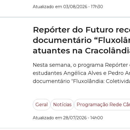
Atualizado em 03/08/2026 - 17h30
Repórter do Futuro rec
documentário “Fluxolân
atuantes na Cracolândi
Nesta semana, o programa Repórter d
estudantes Angélica Alves e Pedro A
documentário “Fluxolândia: Coletivid
bate-papo com as apresentadoras Let
eles compartilharam os bastidores d
Geral
Notícias
Programação Rede Câ
de coletivos culturais e espaços teatr
Quer... »
Atualizado em 28/07/2026 - 14h00