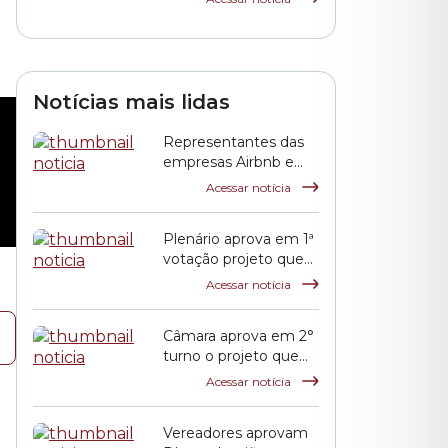
Notícias mais lidas
Representantes das
empresas Airbnb e
QuintoAndar prestam
Acessar notícia
esclarecimentos à
CPI HIS
Plenário aprova em 1ª
votação projeto que
propõe reajuste
Acessar notícia
salarial dos servidores
municipais
Câmara aprova em 2°
turno o projeto que
reajusta o salário dos
Acessar notícia
servidores públicos
municipais
Vereadores aprovam