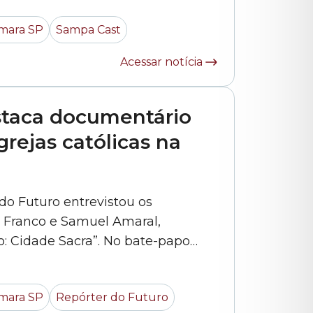
a sanitária que contribuíram para
mara SP
Sampa Cast
a consolidação do SUS (Sistema Único de... »
Acessar notícia
staca documentário
grejas católicas na
o Futuro entrevistou os
 Franco e Samuel Amaral,
o: Cidade Sacra”. No bate-papo
a e Maria Alice Primo, eles
ão, os processos jornalísticos
mara SP
Repórter do Futuro
envolvidos na realização da obra e a relação do tema... »