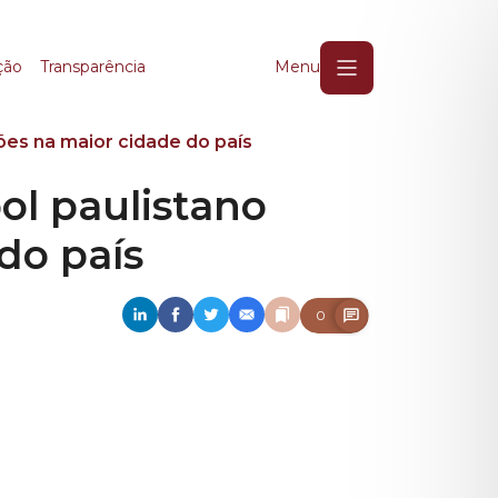
paulistano virou paix
ção
Transparência
Menu
ões na maior cidade do país
l paulistano
 do país
0