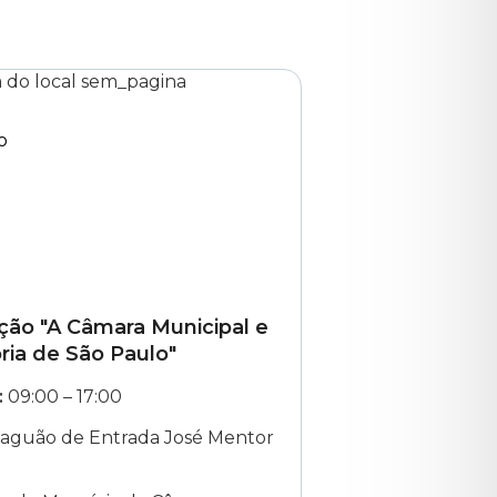
o
ção "A Câmara Municipal e
ória de São Paulo"
das
às
:
09:00
–
17:00
aguão de Entrada José Mentor
o