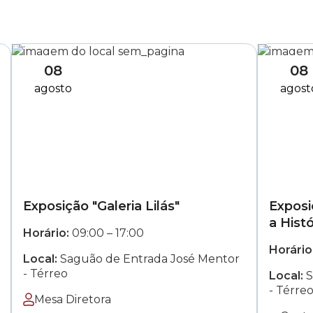
08
08
agosto
agost
Exposição "Galeria Lilás"
Exposi
a Hist
das
às
Horário:
09:00
–
17:00
Horário
Local:
Saguão de Entrada José Mentor
- Térreo
Local:
S
- Térre
Mesa Diretora