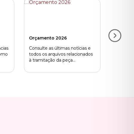
Orçamento 2026
COP 30
cias
Consulte as últimas notícias e
O Legisl
como
todos os arquivos relacionados
Paulo es
à tramitação da peça
pode faze
orçamentária.