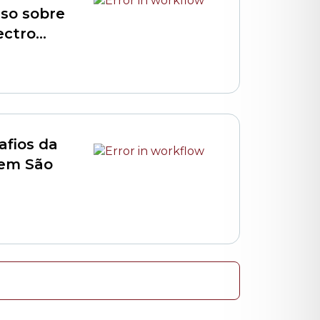
rso sobre
ectro
escolar
fios da
 em São