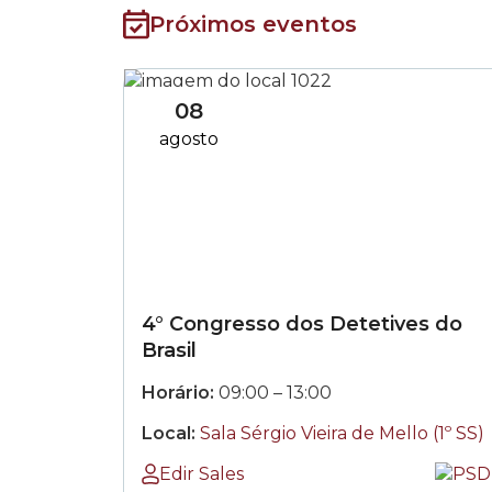
Próximos eventos
08
agosto
4° Congresso dos Detetives do
Brasil
das
às
Horário:
09:00
–
13:00
Local:
Sala Sérgio Vieira de Mello (1º SS)
Edir Sales