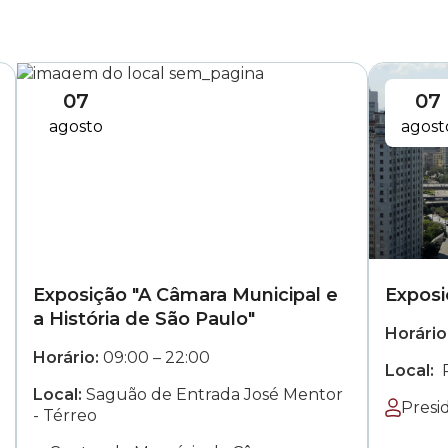
07
07
agosto
agost
Exposição "A Câmara Municipal e
Exposi
a História de São Paulo"
Horário
das
às
Horário:
09:00
–
22:00
Local:
P
Local:
Saguão de Entrada José Mentor
Presi
- Térreo