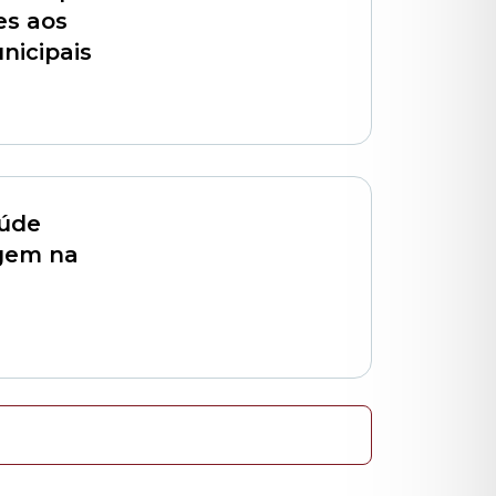
es aos
nicipais
aúde
gem na