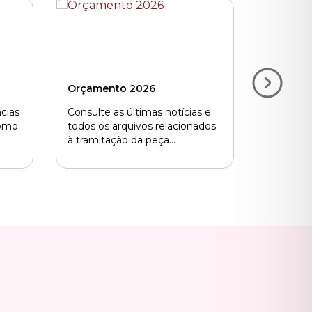
Orçamento 2026
COP 30
cias
Consulte as últimas notícias e
O Legisl
como
todos os arquivos relacionados
Paulo es
à tramitação da peça
pode faze
orçamentária.