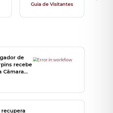
Guia de Visitantes
Bibli
ogador de
rpins recebe
da Câmara
 recupera