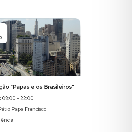
o
ção "Papas e os Brasileiros"
das
às
:
09:00
–
22:00
átio Papa Francisco
dência