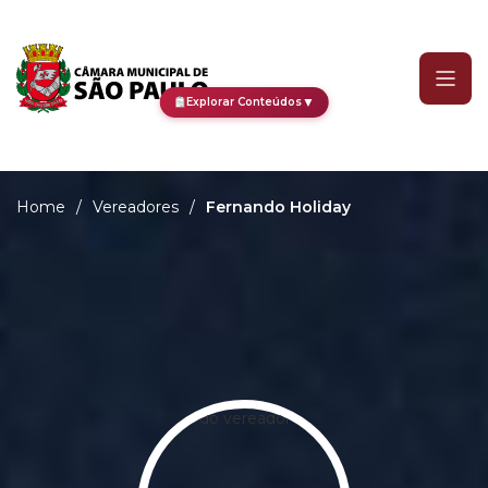
Fernando Holiday
▼
Explorar Conteúdos
Home
/
Vereadores
/
Fernando Holiday