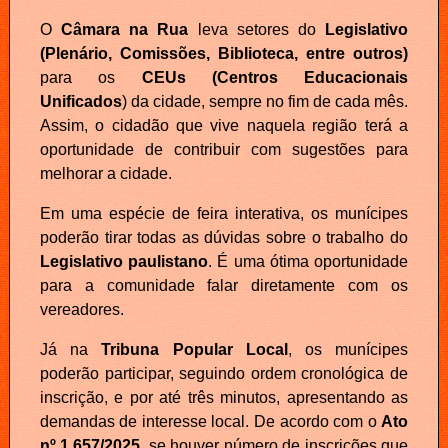
O
Câmara na Rua
leva setores do
Legislativo
(Plenário, Comissões, Biblioteca, entre outros)
para os
CEUs (Centros Educacionais
Unificados
) da cidade, sempre no fim de cada mês.
Assim, o cidadão que vive naquela região terá a
oportunidade de contribuir com sugestões para
melhorar a cidade.
Em uma espécie de feira interativa, os munícipes
poderão tirar todas as dúvidas sobre o trabalho do
Legislativo paulistano
. É uma ótima oportunidade
para a comunidade falar diretamente com os
vereadores.
Já na
Tribuna Popular Local
, os munícipes
poderão participar, seguindo ordem cronológica de
inscrição, e por até três minutos, apresentando as
demandas de interesse local. De acordo com o
Ato
nº 1.657/2025
, se houver número de inscrições que