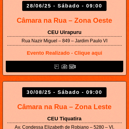
28/06/25 - Sábado - 09:00
Câmara na Rua – Zona Oeste
CEU Uirapuru
Rua Nazir Miguel – 849 – Jardim Paulo VI
Evento Realizado - Clique aqui
30/08/25 - Sábado - 09:00
Câmara na Rua – Zona Leste
CEU Tiquatira
Av. Condessa Elizabeth de Robiano – 5280 – Vl.