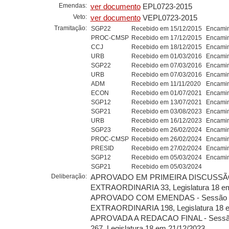
Emendas:
ver documento
EPL0723-2015
Veto:
ver documento
VEPL0723-2015
Tramitação:
SGP22
Recebido em 15/12/2015
Encamin
PROC-CMSP
Recebido em 17/12/2015
Encamin
CCJ
Recebido em 18/12/2015
Encamin
URB
Recebido em 01/03/2016
Encamin
SGP22
Recebido em 07/03/2016
Encamin
URB
Recebido em 07/03/2016
Encamin
ADM
Recebido em 11/11/2020
Encamin
ECON
Recebido em 01/07/2021
Encamin
SGP12
Recebido em 13/07/2021
Encamin
SGP21
Recebido em 03/08/2023
Encamin
URB
Recebido em 16/12/2023
Encamin
SGP23
Recebido em 26/02/2024
Encamin
PROC-CMSP
Recebido em 26/02/2024
Encamin
PRESID
Recebido em 27/02/2024
Encamin
SGP12
Recebido em 05/03/2024
Encamin
SGP21
Recebido em 05/03/2024
Deliberação:
APROVADO EM PRIMEIRA DISCUSSÃO
EXTRAORDINARIA 33, Legislatura 18 em
APROVADO COM EMENDAS - Sessão
EXTRAORDINARIA 198, Legislatura 18 e
APROVADA A REDACAO FINAL - Sess
267, Legislatura 18 em 21/12/2023