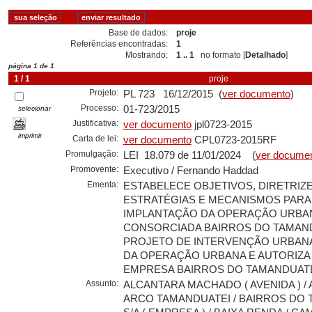
Base de dados:
proje
Referências encontradas:
1
Mostrando:
1 .. 1
no formato [
Detalhado
]
página 1 de 1
1 / 1
proje
Projeto:
PL 723 16/12/2015 (
ver documento
)
Processo:
01-723/2015
selecionar
Justificativa:
ver documento
jpl0723-2015
imprimir
Carta de lei:
ver documento
CPL0723-2015RF
Promulgação:
LEI 18.079 de 11/01/2024 (
ver docume
Promovente:
Executivo / Fernando Haddad
Ementa:
ESTABELECE OBJETIVOS, DIRETRIZE
ESTRATÉGIAS E MECANISMOS PARA
IMPLANTAÇÃO DA OPERAÇÃO URBA
CONSORCIADA BAIRROS DO TAMAND
PROJETO DE INTERVENÇÃO URBANA
DA OPERAÇÃO URBANA E AUTORIZA 
EMPRESA BAIRROS DO TAMANDUATE
Assunto:
ALCANTARA MACHADO ( AVENIDA ) / 
ARCO TAMANDUATEI / BAIRROS DO