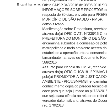
Encaminhamento:
Oficio CMSP 343/2016 de 08/06/2016 S
INFORMAÇÕES SOBRE PROJETOS com
resposta de 30 dias, enviado para PR
MUNICÍPIO DE SÃO PAULO - PMSP, , req.
dalton silvano
Manifestação sobre Propositura, recebid
atraves do(a) OFICIO ATL N°338/16-C, en
PREFEITURA DO MUNICÍPIO DE SÃO 
encaminha subsídios a comissão de polít
metropolitana e meio ambiente acerca do 
estabelece a operação urbana consorciad
tamanduateí, atraves do Documento Rece
588/2016
Assunto para ciência da CMSP, recebido
atraves do(a) OFÍCIO 103/18-1ªPJMAC-I
pelo(a) PROMOTORIA DE JUSTIÇA DO
AMBIENTE - PRJUSMAMBI, encaminha 
conhecimento cópia do parecer técnico e
caex para que seja juntado ao pl 723/20
que seja dada ciência ao relator do refer
vereador dalton silvano, atraves do Doc
nro. 170/2018