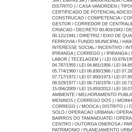
S/A ( EMPRESA ) / BAIXA RENDA / CA
DISTRITO ) / CASA VANORDEN ( TIPOG
CERTIFICADO DE POTENCIAL ADICIO
CONSTRUCAO / COMPETENCIA / CO
GESTOR / CORREDOR DE CENTRALI
CRIACAO / DECRETO 00.403/1943 / D
00.121/1941 / DIRETRIZ / EIXO DE QU
FERROVIA / FUNDO MUNICIPAL / HA
INTERESSE SOCIAL / INCENTIVO / I
IPIRANGA ( CORREGO ) / IPIRANGA ( D
LABOR ( TECELAGEM ) / LEI 03.876/195
04.787/1955 / LEI 04.881/1956 / LEI 04.89
05.774/1960 / LEI 06.830/1966 / LEI 07.28
07.717/1972 / LEI 07.850/1973 / LEI 07.89
08.529/1977 / LEI 08.716/1978 / LEI 10.71
15.056/2009 / LEI 15.893/2013 / LEI 18.
AMBIENTE / MELHORAMENTO PUBLIC
MENINOS ( CORREGO DOS ) / MOINH
CORREGO ) / MOOCA ( DISTRITO ) 
SOLO / OPERACAO URBANA / OPER
BAIRROS DO TAMANDUATEI / OPER
CENTRO / OUTORGA ONEROSA / PAR
PATRIMONIO / PLANEJAMENTO URBA