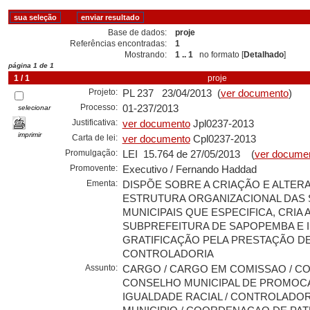
Base de dados:
proje
Referências encontradas:
1
Mostrando:
1 .. 1
no formato [
Detalhado
]
página 1 de 1
1 / 1
proje
Projeto:
PL 237 23/04/2013 (
ver documento
)
Processo:
01-237/2013
selecionar
Justificativa:
ver documento
Jpl0237-2013
imprimir
Carta de lei:
ver documento
Cpl0237-2013
Promulgação:
LEI 15.764 de 27/05/2013 (
ver docume
Promovente:
Executivo / Fernando Haddad
Ementa:
DISPÕE SOBRE A CRIAÇÃO E ALTER
ESTRUTURA ORGANIZACIONAL DAS 
MUNICIPAIS QUE ESPECIFICA, CRIA 
SUBPREFEITURA DE SAPOPEMBA E IN
GRATIFICAÇÃO PELA PRESTAÇÃO D
CONTROLADORIA
Assunto:
CARGO / CARGO EM COMISSAO / CO
CONSELHO MUNICIPAL DE PROMOC
IGUALDADE RACIAL / CONTROLADOR