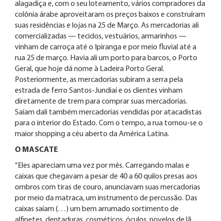
alagadiça e, com o seu loteamento, vários compradores da
colônia árabe aproveitaram os preços baixos e construíram
suas residências e lojas na 25 de Março. As mercadorias ali
comercializadas — tecidos, vestuários, armarinhos —
vinham de carroça até o Ipiranga e por meio fluvial até a
rua 25 de março. Havia ali um porto para barcos, o Porto
Geral, que hoje dá nome à Ladeira Porto Geral.
Posteriormente, as mercadorias subiram a serra pela
estrada de ferro Santos-Jundiaí e os clientes vinham
diretamente de trem para comprar suas mercadorias.
Saíam dali também mercadorias vendidas por atacadistas
para o interior do Estado. Com o tempo, a rua tornou-se o
maior shopping a céu aberto da América Latina.
O MASCATE
“Eles apareciam uma vez por mês. Carregando malas e
caixas que chegavam a pesar de 40 a 60 quilos presas aos
ombros com tiras de couro, anunciavam suas mercadorias
por meio da matraca, um instrumento de percussão. Das
caixas saíam (…) um bem arrumado sortimento de
alfinetes, dentaduras, cosméticos, óculos, novelos de lã,