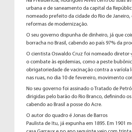
Na Presidência, Rodrigues Alves centrou suas
urbana e de saneamento da capital da República
nomeado prefeito da cidade do Rio de Janeiro,
reformas de modernização.
O seu governo dispunha de dinheiro, já que coi
borracha no Brasil, cabendo ao país 97% da pr
O cientista Oswaldo Cruz foi nomeado diretor-
o combate às epidemias, como a peste bubônica
obrigatoriedade de vacinação contra a varíola 
nas ruas, no dia 10 de fevereiro, movimento co
No seu governo foi assinado o Tratado de Petró
dirigidas pelo barão do Rio Branco, definindo os l
cabendo ao Brasil a posse do Acre.
O autor do quadro é Jonas de Barros
Paulista de Itu, já expunha em 1895. Em 1901 
casa Garraux e no ano seguinte veio com trinta 