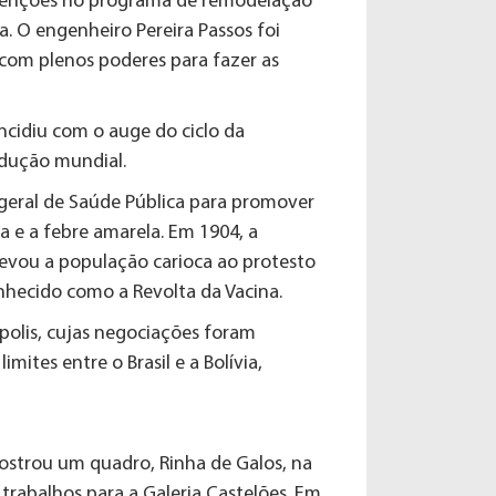
 atenções no programa de remodelação
. O engenheiro Pereira Passos foi
 com plenos poderes para fazer as
ncidiu com o auge do ciclo da
odução mundial.
geral de Saúde Pública para promover
 e a febre amarela. Em 1904, a
levou a população carioca ao protesto
nhecido como a Revolta da Vacina.
polis, cujas negociações foram
imites entre o Brasil e a Bolívia,
mostrou um quadro, Rinha de Galos, na
trabalhos para a Galeria Castelões. Em