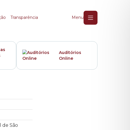
ção
Transparência
Menu
das
Auditórios
s
Online
l de São