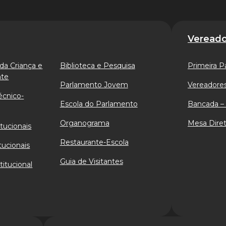
Vereado
da Criança e
Biblioteca e Pesquisa
Primeira P
nte
Parlamento Jovem
Vereadores
écnico-
Escola do Parlamento
Bancada – 
Organograma
Mesa Diret
tucionais
Restaurante-Escola
tucionais
Guia de Visitantes
titucional