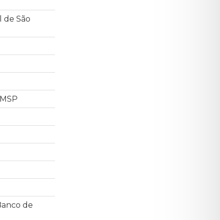
l de São
 CMSP
 Banco de