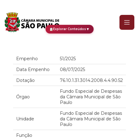
Empenho
▼
Explorar Conteúdos
Empenho
51/2025
Data Empenho
08/07/2025
Dotação
76.10.1.31.3014.2008.4.4.90.52
Fundo Especial de Despesas
Órgao
da Câmara Municipal de São
Paulo
Fundo Especial de Despesas
Unidade
da Câmara Municipal de São
Paulo
Função