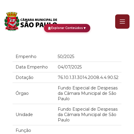
Empenho
▼
Explorar Conteúdos
Empenho
50/2025
Data Empenho
04/07/2025
Dotação
76.10.1.31.3014.2008.4.4.90.52
Fundo Especial de Despesas
Órgao
da Câmara Municipal de São
Paulo
Fundo Especial de Despesas
Unidade
da Câmara Municipal de São
Paulo
Função