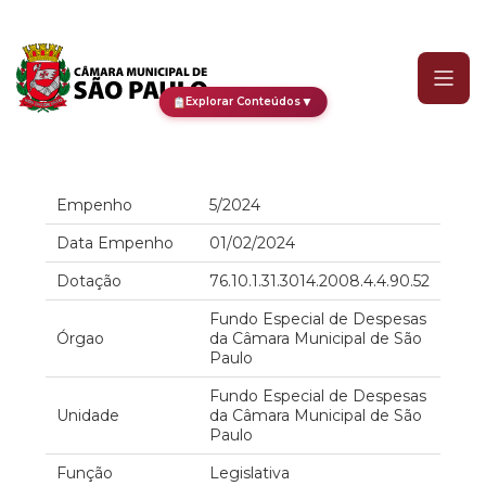
Empenho
▼
Explorar Conteúdos
Empenho
5/2024
Data Empenho
01/02/2024
Dotação
76.10.1.31.3014.2008.4.4.90.52
Fundo Especial de Despesas
Órgao
da Câmara Municipal de São
Paulo
Fundo Especial de Despesas
Unidade
da Câmara Municipal de São
Paulo
Função
Legislativa