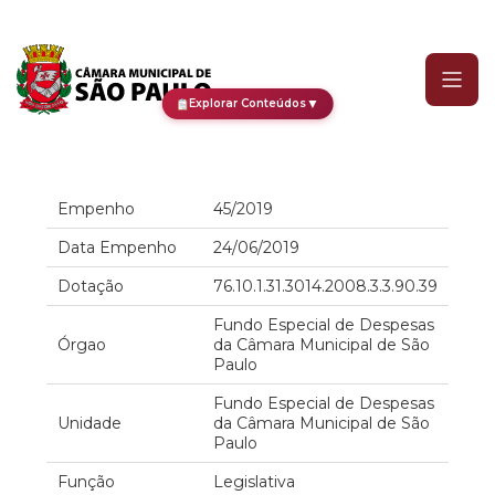
Empenho
▼
Explorar Conteúdos
Empenho
45/2019
Data Empenho
24/06/2019
Dotação
76.10.1.31.3014.2008.3.3.90.39
Fundo Especial de Despesas
Órgao
da Câmara Municipal de São
Paulo
Fundo Especial de Despesas
Unidade
da Câmara Municipal de São
Paulo
Função
Legislativa