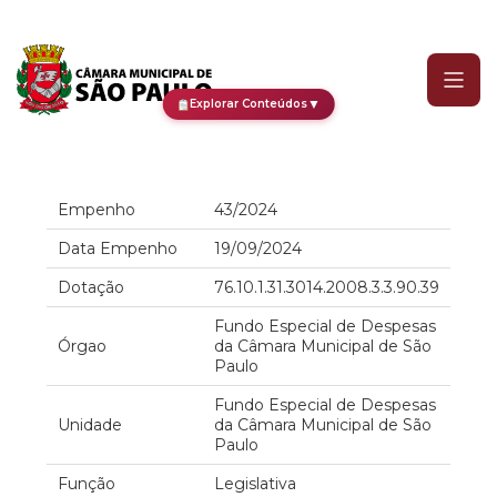
Empenho
▼
Explorar Conteúdos
Empenho
43/2024
Data Empenho
19/09/2024
Dotação
76.10.1.31.3014.2008.3.3.90.39
Fundo Especial de Despesas
Órgao
da Câmara Municipal de São
Paulo
Fundo Especial de Despesas
Unidade
da Câmara Municipal de São
Paulo
Função
Legislativa