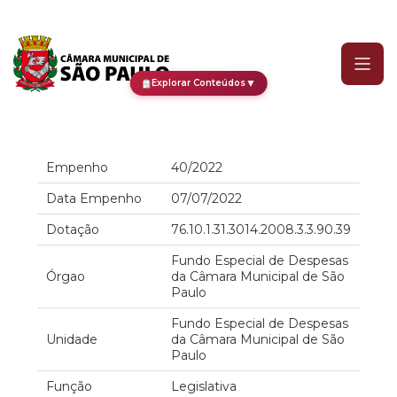
Empenho
▼
Explorar Conteúdos
Empenho
40/2022
Data Empenho
07/07/2022
Dotação
76.10.1.31.3014.2008.3.3.90.39
Fundo Especial de Despesas
Órgao
da Câmara Municipal de São
Paulo
Fundo Especial de Despesas
Unidade
da Câmara Municipal de São
Paulo
Função
Legislativa